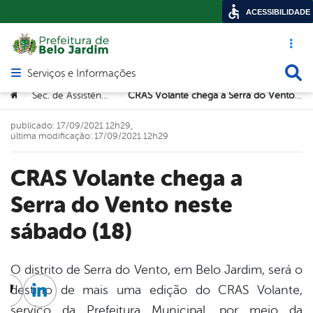
ACESSIBILIDADE
Acesso ráp
Busca
Serviços e Informações
Abrir menu principal de navegação
Você está aqui:
Sec. de Assistência Social
CRAS Volante chega a Serra do Vento neste sábado (18)
>
>
publicado: 17/09/2021 12h29,
última modificação: 17/09/2021 12h29
CRAS Volante chega a
Serra do Vento neste
sábado (18)
O distrito de Serra do Vento, em Belo Jardim, será o
destino de mais uma edição do CRAS Volante,
cebook
Twitter
Linkedin
serviço da Prefeitura Municipal, por meio da