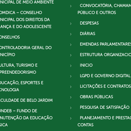
NICIPAL DE MEIO AMBIENTE
CONVOCATÓRIA, CHAMA
OMDICA – CONSELHO
PÚBLICO E OUTROS
NICIPAL DOS DIREITOS DA
DESPESAS
IANÇA E DO ADOLESCENTE
DIÁRIAS
ONSELHOS
EMENDAS PARLAMENTARE
ONTROLADORIA GERAL DO
NICÍPIO
ESTRUTURA ORGANIZACI
ULTURA, TURISMO E
INICIO
PREENDEDORISMO
LGPD E GOVERNO DIGITAL
DUCAÇÃO, ESPORTES E
LICITAÇÕES E CONTRATOS
CNOLOGIA
OBRAS PÚBLICAS
ACULDADE DE BELO JARDIM
PESQUISA DE SATISFAÇÃO
UNDEB – FUNDO DE
NUTENÇÃO DA EDUCAÇÃO
PLANEJAMENTO E PRESTA
SICA
CONTAS