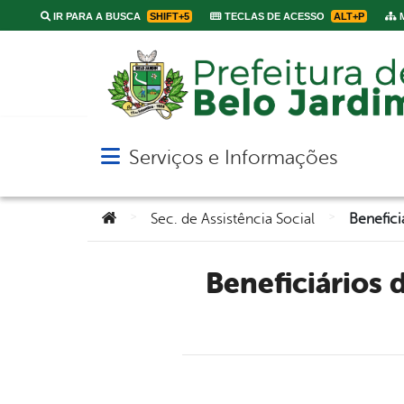
IR PARA A BUSCA
SHIFT+5
TECLAS DE ACESSO
ALT+P
M
Serviços e Informações
Abrir menu principal de navegação
Você está aqui:
>
>
Sec. de Assistência Social
Beneficiários do Programa Minha Casa, Minha Vida passam