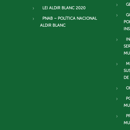
G
LEI ALDIR BLANC 2020
G
PNAB – POLÍTICA NACIONAL
PO
ALDIR BLANC
IN
I
SE
MU
M
SU
DE
O
P
MU
P
MU