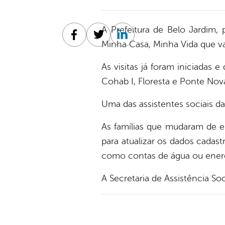
A Prefeitura de Belo Jardim, 
Facebook
Twitter
Linkedin
Minha Casa, Minha Vida que vai
As visitas já foram iniciadas
Cohab I, Floresta e Ponte Nov
Uma das assistentes sociais da 
As famílias que mudaram de e
para atualizar os dados cadast
como contas de água ou energ
A Secretaria de Assistência So