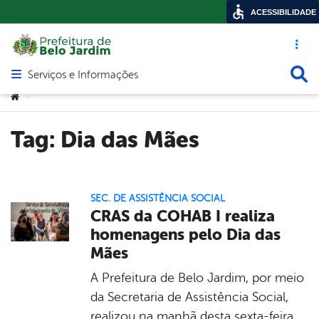
ACESSIBILIDADE
Acesso ráp
Busca
Serviços e Informações
Abrir menu principal de navegação
Você está aqui:
>
Tag:
Dia das Mães
SEC. DE ASSISTÊNCIA SOCIAL
CRAS da COHAB I realiza
homenagens pelo Dia das
Mães
A Prefeitura de Belo Jardim, por meio
da Secretaria de Assistência Social,
realizou na manhã desta sexta-feira