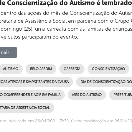
de Conscientização do Autismo é lembrado
 dentro das ações do mês de Conscientização do Autismo
cretaria de Assistência Social em parceria com o Grupo 
 domingo (25), uma carreata com as famílias de crianças
 veículos participaram do evento,
mais...
AUTISMO
BELO JARDIM
CARREATA
CONSCIENTIZAÇÃO
ÇAS ATÍPICAS E SIMPATIZANTES DA CAUSA
DIA DE CONSCIENTIZAÇÃO DO
O COMPREENDER E AGIR EM FAMÍLIA
MÊS DO AUTISMO
PREFEITUR
TARIA DE ASSISTÊNCIA SOCIAL
om, publicado em 26/04/2021 17h32, última modificação em 26/04/2