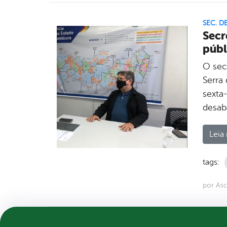
SEC. D
Secr
públ
O secr
Serra
sexta-
desab
Leia 
tags:
por Asc