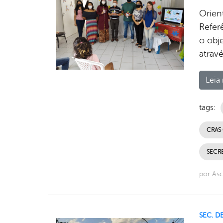
Orien
Referê
o obje
atrav
Leia 
tags:
CRAS
SECRE
por As
SEC. D