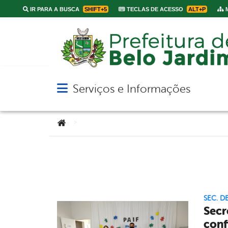
IR PARA A BUSCA
SHIFT+5
TECLAS DE ACESSO
ALT+P
M
Serviços e Informações
Abrir menu principal de navegação
Você está aqui:
>
SEC. D
Secr
conf