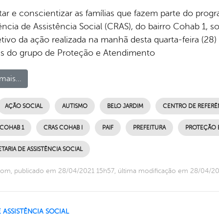
tar e conscientizar as famílias que fazem parte do progr
ncia de Assistência Social (CRAS), do bairro Cohab 1, s
tivo da ação realizada na manhã desta quarta-feira (28) p
és do grupo de Proteção e Atendimento
mais...
AÇÃO SOCIAL
AUTISMO
BELO JARDIM
CENTRO DE REFERÊNC
 COHAB 1
CRAS COHAB I
PAIF
PREFEITURA
PROTEÇÃO E
TARIA DE ASSISTÊNCIA SOCIAL
com, publicado em 28/04/2021 15h57, última modificação em 28/04/2
E ASSISTÊNCIA SOCIAL