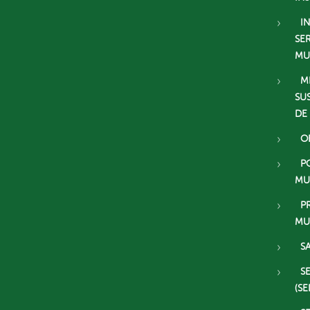
I
SE
MU
M
SU
DE
O
P
MU
P
MU
S
S
(SE