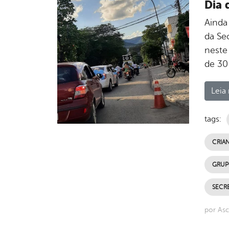
Dia 
Ainda
da Se
neste
de 30
Leia 
tags:
CRIAN
GRUP
SECRE
por Asc