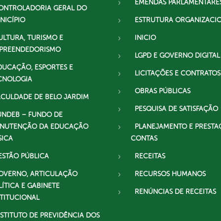
EMENDAS PARLAMENTARE
ONTROLADORIA GERAL DO
NICÍPIO
ESTRUTURA ORGANIZACI
ULTURA, TURISMO E
INICIO
PREENDEDORISMO
LGPD E GOVERNO DIGITAL
DUCAÇÃO, ESPORTES E
LICITAÇÕES E CONTRATOS
CNOLOGIA
OBRAS PÚBLICAS
ACULDADE DE BELO JARDIM
PESQUISA DE SATISFAÇÃO
UNDEB – FUNDO DE
NUTENÇÃO DA EDUCAÇÃO
PLANEJAMENTO E PRESTA
SICA
CONTAS
ESTÃO PÚBLICA
RECEITAS
OVERNO, ARTICULAÇÃO
RECURSOS HUMANOS
LÍTICA E GABINETE
RENÚNCIAS DE RECEITAS
STITUCIONAL
NSTITUTO DE PREVIDÊNCIA DOS