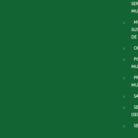
SE
MU
M
SU
DE
O
P
MU
P
MU
S
S
(SE
S