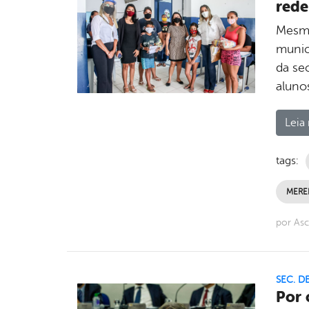
rede
Mesmo
munici
da se
aluno
Leia 
tags:
MERE
por Asc
SEC. D
Por 