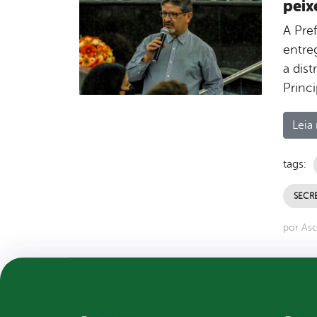
peix
A Pref
entre
a dis
Princ
Leia 
tags:
SECRE
por Asc