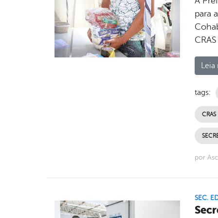
A Pref
para 
Cohab
CRAS 
Leia 
tags:
CRAS 
SECRE
por Asc
SEC. 
Secr