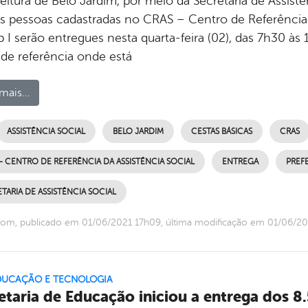
eitura de Belo Jardim, por meio da Secretaria de Assistê
as pessoas cadastradas no CRAS – Centro de Referência 
 I serão entregues nesta quarta-feira (02), das 7h30 às 
de referência onde está
mais...
ASSISTÊNCIA SOCIAL
BELO JARDIM
CESTAS BÁSICAS
CRAS
- CENTRO DE REFERÊNCIA DA ASSISTÊNCIA SOCIAL
ENTREGA
PREF
TARIA DE ASSISTÊNCIA SOCIAL
om, publicado em 01/06/2021 17h09, última modificação em 01/06/2
EDUCAÇÃO E TECNOLOGIA
etaria de Educação iniciou a entrega dos 8