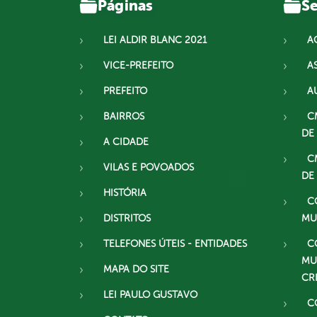
Páginas
Se
LEI ALDIR BLANC 2021
A
VICE-PREFEITO
A
PREFEITO
A
BAIRROS
C
DE
A CIDADE
C
VILAS E POVOADOS
DE
HISTÓRIA
C
DISTRITOS
MU
TELEFONES ÚTEIS - ENTIDADES
C
MU
MAPA DO SITE
CR
LEI PAULO GUSTAVO
C