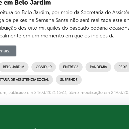
e em Belo Jardim
eitura de Belo Jardim, por meio da Secretaria de Assistên
ga de peixes na Semana Santa não será realizada este a
tribuição dos oito mil quilos do pescado poderia ocasio
ipalmente em um momento em que os índices da
mais...
BELO JARDIM
COVID-19
ENTREGA
PANDEMIA
PEIXE
TARIA DE ASSISTÊNCIA SOCIAL
SUSPENDE
om, publicado em 24/03/2021 16h11, última modificação em 24/03/20