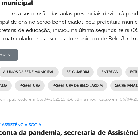
 municipal
 com a suspensão das aulas presenciais devido à pand
pal de ensino serão beneficiados pela prefeitura munici
cretaria de educação, iniciou na última segunda-feira (0
s matriculados nas escolas do município de Belo Jardim
mais...
ALUNOS DA REDE MUNICIPAL
BELO JARDIM
ENTREGA
EST
NDA
PREFEITURA
PREFEITURA DE BELO JARDIM
SECRETARIA
om, publicado em 06/04/2021 18h14, última modificação em 06/04/2
E ASSISTÊNCIA SOCIAL
conta da pandemia, secretaria de Assistênc