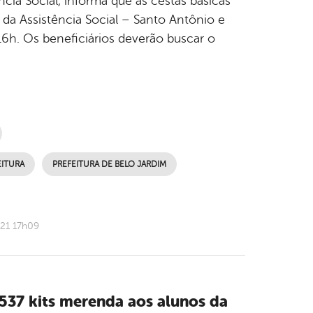
ncia Social, informa que as cestas básicas
da Assistência Social – Santo Antônio e
16h. Os beneficiários deverão buscar o
EITURA
PREFEITURA DE BELO JARDIM
021 17h09
.537 kits merenda aos alunos da