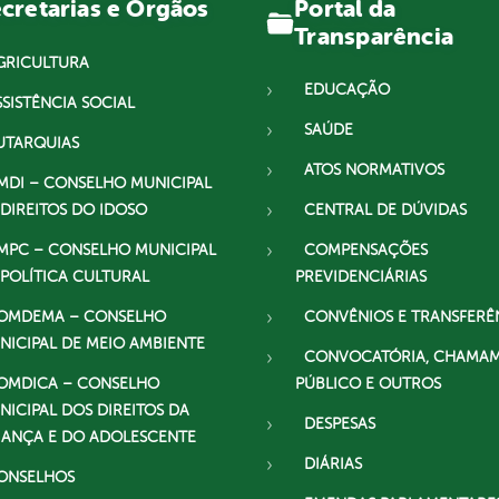
Portal da
cretarias e Órgãos
Transparência
GRICULTURA
EDUCAÇÃO
SSISTÊNCIA SOCIAL
SAÚDE
UTARQUIAS
ATOS NORMATIVOS
MDI – CONSELHO MUNICIPAL
 DIREITOS DO IDOSO
CENTRAL DE DÚVIDAS
MPC – CONSELHO MUNICIPAL
COMPENSAÇÕES
 POLÍTICA CULTURAL
PREVIDENCIÁRIAS
OMDEMA – CONSELHO
CONVÊNIOS E TRANSFERÊ
NICIPAL DE MEIO AMBIENTE
CONVOCATÓRIA, CHAMA
OMDICA – CONSELHO
PÚBLICO E OUTROS
NICIPAL DOS DIREITOS DA
DESPESAS
IANÇA E DO ADOLESCENTE
DIÁRIAS
ONSELHOS