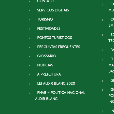
CONTATO
C
SERVIÇOS DIGITAIS
MU
TURISMO
C
EM
FESTIVIDADES
E
PONTOS TURISTÍCOS
TE
PERGUNTAS FREQUENTES
F
GLOSSÁRIO
F
NOTÍCIAS
MA
BÁ
A PREFEITURA
G
LEI ALDIR BLANC 2020
G
PNAB – POLÍTICA NACIONAL
PO
ALDIR BLANC
IN
I