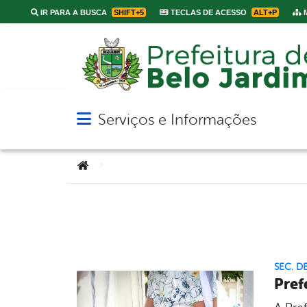
IR PARA A BUSCA
SHIFT+5
TECLAS DE ACESSO
ALT+P
M
Serviços e Informações
Abrir menu principal de navegação
Você está aqui:
>
SEC. D
Pref