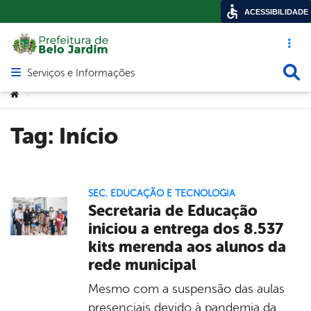
ACESSIBILIDADE
Acesso ráp
Busca
Serviços e Informações
Abrir menu principal de navegação
Você está aqui:
>
Tag:
Início
SEC. EDUCAÇÃO E TECNOLOGIA
Secretaria de Educação
iniciou a entrega dos 8.537
kits merenda aos alunos da
rede municipal
Mesmo com a suspensão das aulas
presenciais devido à pandemia da