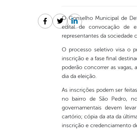
O Conselho Municipal de De
Facebook
Twitter
Linkedin
edital de convocação de en
representantes da sociedade ci
O processo seletivo visa o 
inscrição e a fase final desti
poderão concorrer as vagas, a
dia da eleição.
As inscrições podem ser feita
no bairro de São Pedro, n
governamentais devem levar
cartório; cópia da ata da últim
inscrição e credenciamento de