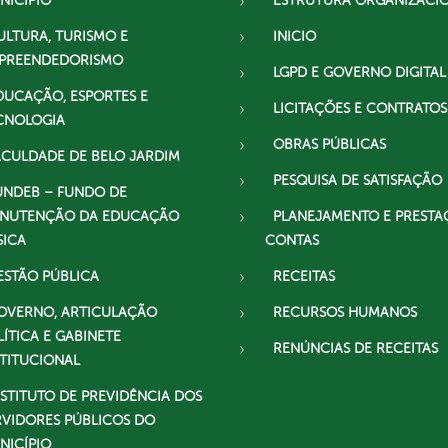
NICÍPIO
ESTRUTURA ORGANIZACI
ULTURA, TURISMO E
INICIO
PREENDEDORISMO
LGPD E GOVERNO DIGITAL
DUCAÇÃO, ESPORTES E
LICITAÇÕES E CONTRATOS
CNOLOGIA
OBRAS PÚBLICAS
ACULDADE DE BELO JARDIM
PESQUISA DE SATISFAÇÃO
UNDEB – FUNDO DE
NUTENÇÃO DA EDUCAÇÃO
PLANEJAMENTO E PRESTA
SICA
CONTAS
ESTÃO PÚBLICA
RECEITAS
OVERNO, ARTICULAÇÃO
RECURSOS HUMANOS
LÍTICA E GABINETE
RENÚNCIAS DE RECEITAS
STITUCIONAL
NSTITUTO DE PREVIDÊNCIA DOS
RVIDORES PÚBLICOS DO
NICÍPIO