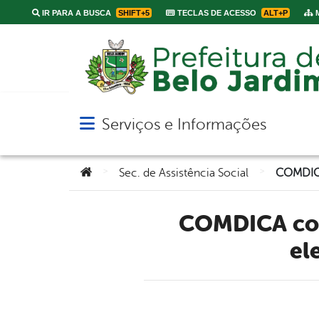
IR PARA A BUSCA
SHIFT+5
TECLAS DE ACESSO
ALT+P
M
Serviços e Informações
Abrir menu principal de navegação
Você está aqui:
>
>
Sec. de Assistência Social
COMDICA convoca entidades não governamentais para
el