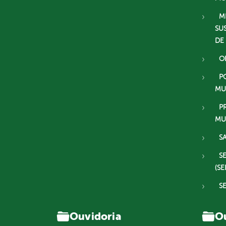
M
SU
DE
O
P
MU
P
MU
S
S
(SE
S
Ouvidoria
Ou