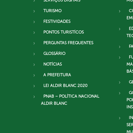
SERVIÇOS DIGITAIS
MU
TURISMO
C
EM
FESTIVIDADES
E
PONTOS TURISTÍCOS
TE
PERGUNTAS FREQUENTES
F
GLOSSÁRIO
F
NOTÍCIAS
MA
BÁ
A PREFEITURA
G
LEI ALDIR BLANC 2020
G
PNAB – POLÍTICA NACIONAL
PO
ALDIR BLANC
IN
I
SE
MU