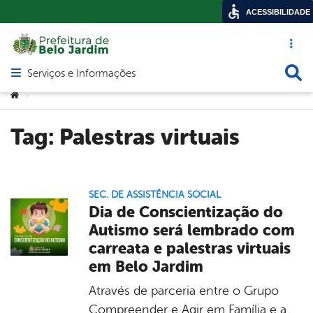
ACESSIBILIDADE
Acesso ráp
Busca
Serviços e Informações
Abrir menu principal de navegação
Você está aqui:
>
Tag:
Palestras virtuais
SEC. DE ASSISTÊNCIA SOCIAL
Dia de Conscientização do
Autismo será lembrado com
carreata e palestras virtuais
em Belo Jardim
Através de parceria entre o Grupo
Compreender e Agir em Família e a