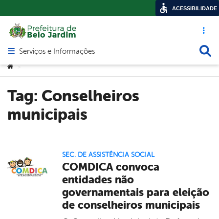
ACESSIBILIDADE
Acesso ráp
Busca
Serviços e Informações
Abrir menu principal de navegação
Você está aqui:
>
Tag:
Conselheiros
municipais
SEC. DE ASSISTÊNCIA SOCIAL
COMDICA convoca
entidades não
governamentais para eleição
de conselheiros municipais