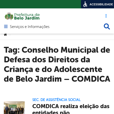
ACESSIBILIDADE
Acesso ráp
Busca
Serviços e Informações
Abrir menu principal de navegação
Você está aqui:
>
Tag:
Conselho Municipal de
Defesa dos Direitos da
Criança e do Adolescente
de Belo Jardim – COMDICA
SEC. DE ASSISTÊNCIA SOCIAL
COMDICA realiza eleição das
entidades não