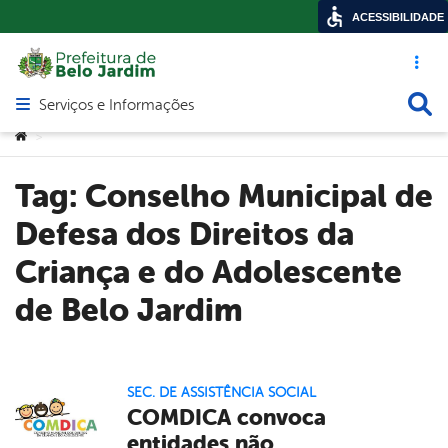
ACESSIBILIDADE
Acesso ráp
Busca
Serviços e Informações
Abrir menu principal de navegação
Você está aqui:
>
Tag:
Conselho Municipal de
Defesa dos Direitos da
Criança e do Adolescente
de Belo Jardim
SEC. DE ASSISTÊNCIA SOCIAL
COMDICA convoca
entidades não