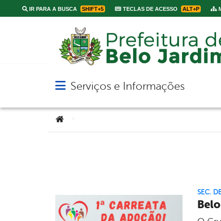
IR PARA A BUSCA
SHIFT+5
TECLAS DE ACESSO
ALT+P
M
Serviços e Informações
Abrir menu principal de navegação
Você está aqui:
>
SEC. D
Belo