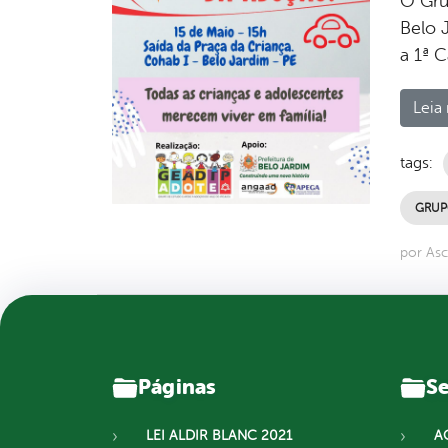
O Gru
Belo J
a 1ª 
Leia 
tags:
GRUP
por As
Páginas
Se
LEI ALDIR BLANC 2021
A