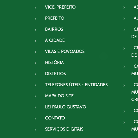
VICE-PREFEITO
A
PREFEITO
A
BAIRROS
C
DE
A CIDADE
C
VILAS E POVOADOS
DE
HISTÓRIA
C
DISTRITOS
MU
TELEFONES ÚTEIS - ENTIDADES
C
MU
MAPA DO SITE
CR
LEI PAULO GUSTAVO
C
CONTATO
C
SERVIÇOS DIGITAIS
MU