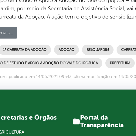
po de Estudo e Apoio à Adoção do Vale do Ipojuca – GE
ardim, por meio da Secretaria de Assistência Social, vai re
Carreata da Adoção. A ação tem o objetivo de sensibiliz
mais...
1ª CARREATA DA ADOÇÃO
ADOÇÃO
BELO JARDIM
CARREAT
O DE ESTUDO E APOIO À ADOÇÃO DO VALE DO IPOJUCA
PREFEITURA
com, publicado em 14/05/2021 09h43, última modificação em 14/05/2
Portal da
cretarias e Órgãos
Transparência
GRICULTURA