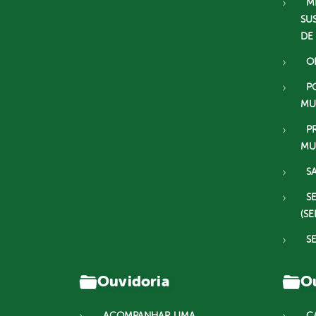
M
SU
DE
O
P
MU
P
MU
S
S
(SE
S
Ouvidoria
Ou
ACOMPANHAR UMA
C