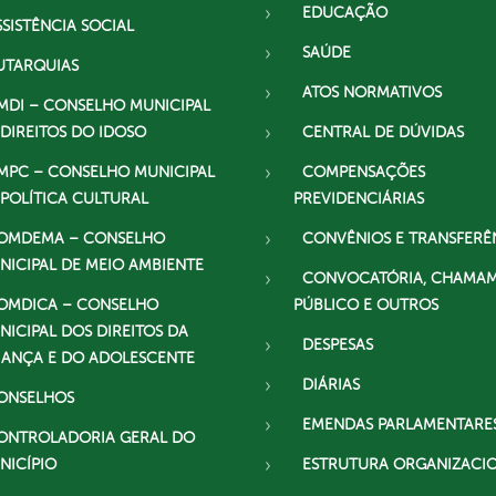
EDUCAÇÃO
SSISTÊNCIA SOCIAL
SAÚDE
UTARQUIAS
ATOS NORMATIVOS
MDI – CONSELHO MUNICIPAL
 DIREITOS DO IDOSO
CENTRAL DE DÚVIDAS
MPC – CONSELHO MUNICIPAL
COMPENSAÇÕES
 POLÍTICA CULTURAL
PREVIDENCIÁRIAS
OMDEMA – CONSELHO
CONVÊNIOS E TRANSFERÊ
NICIPAL DE MEIO AMBIENTE
CONVOCATÓRIA, CHAMA
OMDICA – CONSELHO
PÚBLICO E OUTROS
NICIPAL DOS DIREITOS DA
DESPESAS
IANÇA E DO ADOLESCENTE
DIÁRIAS
ONSELHOS
EMENDAS PARLAMENTARE
ONTROLADORIA GERAL DO
NICÍPIO
ESTRUTURA ORGANIZACI