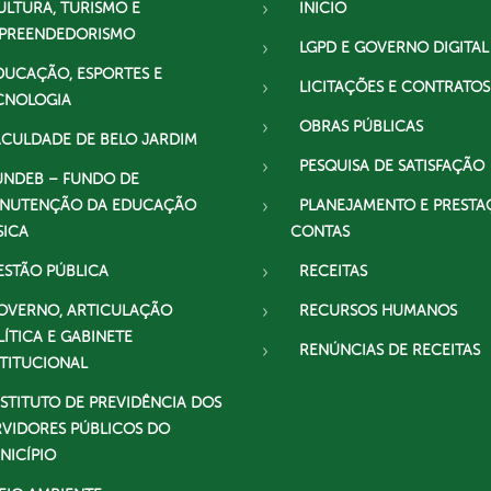
ULTURA, TURISMO E
INICIO
PREENDEDORISMO
LGPD E GOVERNO DIGITAL
DUCAÇÃO, ESPORTES E
LICITAÇÕES E CONTRATOS
CNOLOGIA
OBRAS PÚBLICAS
ACULDADE DE BELO JARDIM
PESQUISA DE SATISFAÇÃO
UNDEB – FUNDO DE
NUTENÇÃO DA EDUCAÇÃO
PLANEJAMENTO E PRESTA
SICA
CONTAS
ESTÃO PÚBLICA
RECEITAS
OVERNO, ARTICULAÇÃO
RECURSOS HUMANOS
LÍTICA E GABINETE
RENÚNCIAS DE RECEITAS
STITUCIONAL
NSTITUTO DE PREVIDÊNCIA DOS
RVIDORES PÚBLICOS DO
NICÍPIO