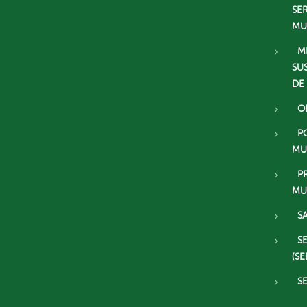
SE
MU
M
SU
DE
O
P
MU
P
MU
S
S
(SE
S