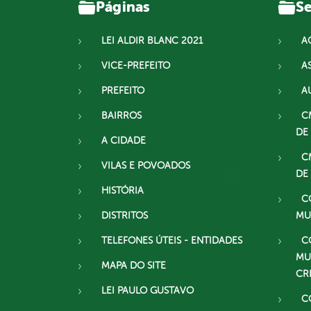
Páginas
Se
LEI ALDIR BLANC 2021
A
VICE-PREFEITO
A
PREFEITO
A
BAIRROS
C
DE
A CIDADE
C
VILAS E POVOADOS
DE
HISTÓRIA
C
DISTRITOS
MU
TELEFONES ÚTEIS - ENTIDADES
C
MU
MAPA DO SITE
CR
LEI PAULO GUSTAVO
C