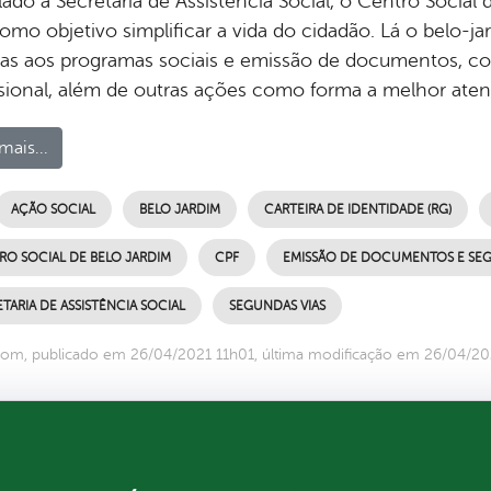
lado à Secretaria de Assistência Social, o Centro Socia
omo objetivo simplificar a vida do cidadão. Lá o belo-j
ivas aos programas sociais e emissão de documentos, com
ssional, além de outras ações como forma a melhor aten
mais...
AÇÃO SOCIAL
BELO JARDIM
CARTEIRA DE IDENTIDADE (RG)
RO SOCIAL DE BELO JARDIM
CPF
EMISSÃO DE DOCUMENTOS E SEG
TARIA DE ASSISTÊNCIA SOCIAL
SEGUNDAS VIAS
om, publicado em 26/04/2021 11h01, última modificação em 26/04/20