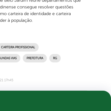
l de Belo Jardim reúne departamentos que
ardinense consegue resolver questões
o carteira de identidade e carteira
der à população.
CARTEIRA PROFISSIONAL
UNDAS VIAS
PREFEITURA
RG
21 17h45