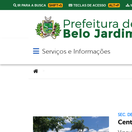
IR PARA A BUSCA
SHIFT+5
TECLAS DE ACESSO
ALT+P
M
Serviços e Informações
Abrir menu principal de navegação
Você está aqui:
>
SEC. D
Cent