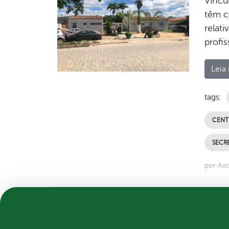
Vincu
têm c
relat
profi
Leia 
tags:
CENT
SECRE
por Asc