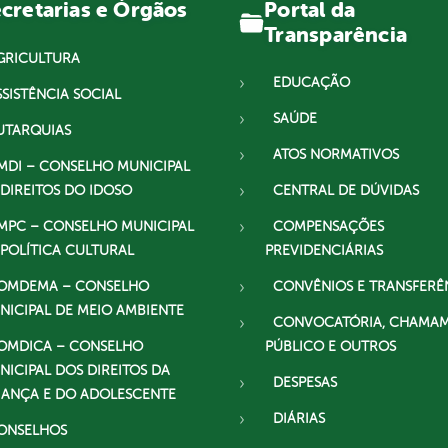
Portal da
cretarias e Órgãos
Transparência
GRICULTURA
EDUCAÇÃO
SSISTÊNCIA SOCIAL
SAÚDE
UTARQUIAS
ATOS NORMATIVOS
MDI – CONSELHO MUNICIPAL
 DIREITOS DO IDOSO
CENTRAL DE DÚVIDAS
MPC – CONSELHO MUNICIPAL
COMPENSAÇÕES
 POLÍTICA CULTURAL
PREVIDENCIÁRIAS
OMDEMA – CONSELHO
CONVÊNIOS E TRANSFERÊ
NICIPAL DE MEIO AMBIENTE
CONVOCATÓRIA, CHAMA
OMDICA – CONSELHO
PÚBLICO E OUTROS
NICIPAL DOS DIREITOS DA
DESPESAS
IANÇA E DO ADOLESCENTE
DIÁRIAS
ONSELHOS