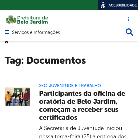
ACESSIBILIDADE
Acesso ráp
Busca
Serviços e Informações
Abrir menu principal de navegação
Você está aqui:
>
Tag:
Documentos
SEC. JUVENTUDE E TRABALHO
Participantes da oficina de
oratória de Belo Jardim,
começam a receber seus
certificados
A Secretaria de Juventude iniciou
nessa terça-feira (25) a entrega dos