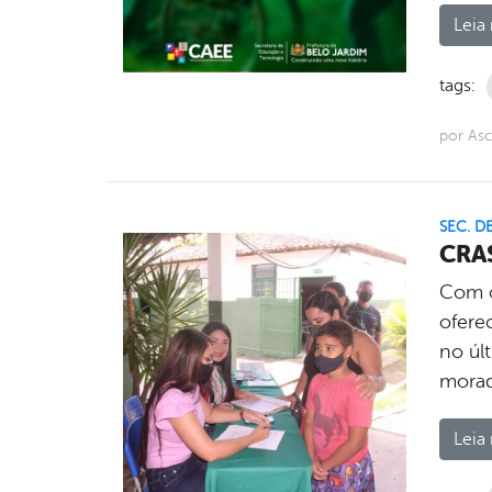
Leia 
tags:
por Asc
SEC. D
CRAS
Com o
oferec
no úl
morad
Leia 