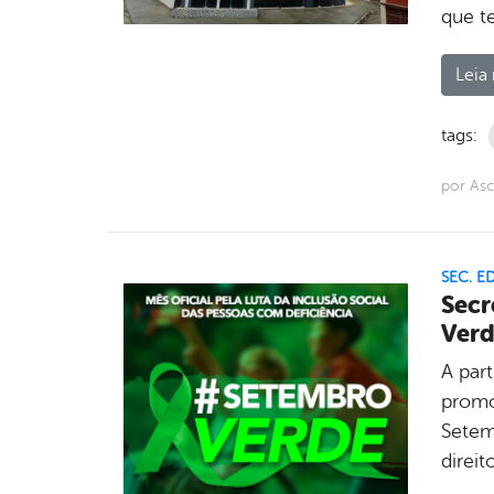
que t
Leia 
tags:
por Asc
SEC. 
Secr
Ver
A par
promo
Setem
direi