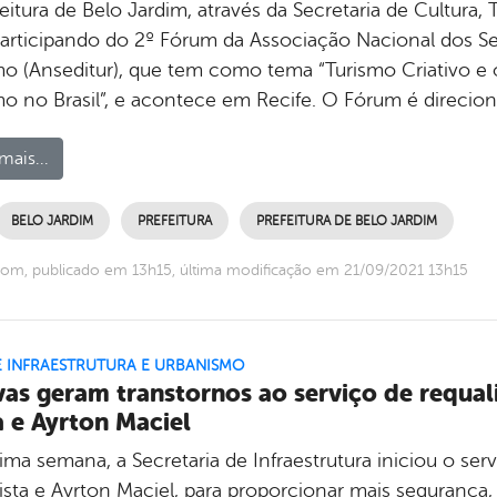
feitura de Belo Jardim, através da Secretaria de Cultur
participando do 2º Fórum da Associação Nacional dos Sec
mo (Anseditur), que tem como tema “Turismo Criativo e o
mo no Brasil”, e acontece em Recife. O Fórum é direcio
mais...
BELO JARDIM
PREFEITURA
PREFEITURA DE BELO JARDIM
om, publicado em 13h15, última modificação em 21/09/2021 13h15
E INFRAESTRUTURA E URBANISMO
as geram transtornos ao serviço de requali
a e Ayrton Maciel
ima semana, a Secretaria de Infraestrutura iniciou o serv
sta e Ayrton Maciel, para proporcionar mais segurança, 