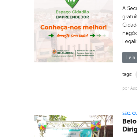
A Sec
gratu
Cidad
negóc
Legal
Leia 
tags:
por Asc
SEC. C
Belo
Diri