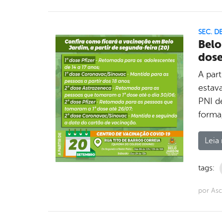
SEC. D
Belo
dose
A par
estav
PNI d
forma
Leia 
tags:
por As