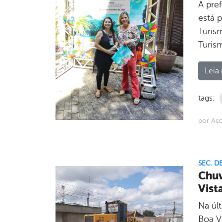
A pre
está 
Turis
Turis
Leia 
tags:
por Asc
SEC. D
Chuv
Vist
Na últ
Boa Vi