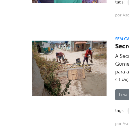
tags:
por As
SEM C
Secr
A Sec
Gomes
para 
situa
Leia 
tags:
por Asc