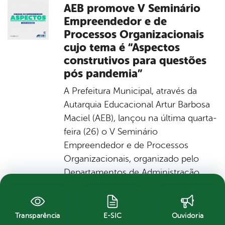
AEB promove V Seminário
Empreendedor e de
Processos Organizacionais
cujo tema é “Aspectos
construtivos para questões
pós pandemia”
A Prefeitura Municipal, através da
Autarquia Educacional Artur Barbosa
Maciel (AEB), lançou na última quarta-
feira (26) o V Seminário
Empreendedor e de Processos
Organizacionais, organizado pelo
Departamentos de Administração,
Ciências Contábeis e Engenharia de
Produção e em parceria com o
SEBRAE. O evento acontecerá nos
Transparência
E-SIC
Ouvidoria