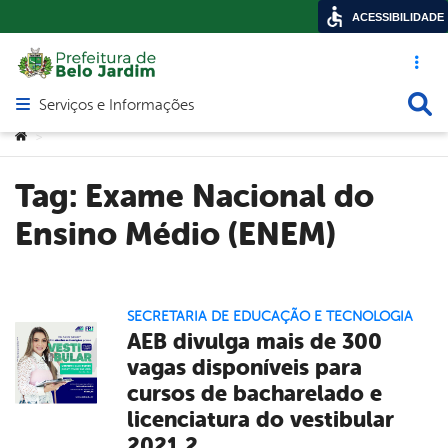
ACESSIBILIDADE
Acesso ráp
Busca
Serviços e Informações
Abrir menu principal de navegação
Você está aqui:
>
Tag:
Exame Nacional do
Ensino Médio (ENEM)
SECRETARIA DE EDUCAÇÃO E TECNOLOGIA
AEB divulga mais de 300
vagas disponíveis para
cursos de bacharelado e
licenciatura do vestibular
2021.2