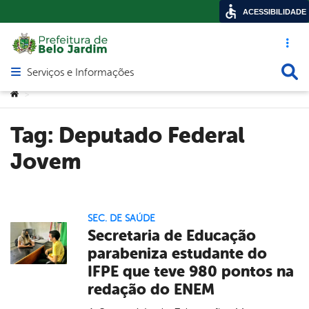
ACESSIBILIDADE
Acesso ráp
Busca
Serviços e Informações
Abrir menu principal de navegação
Você está aqui:
>
Tag:
Deputado Federal
Jovem
SEC. DE SAÚDE
Secretaria de Educação
parabeniza estudante do
IFPE que teve 980 pontos na
redação do ENEM