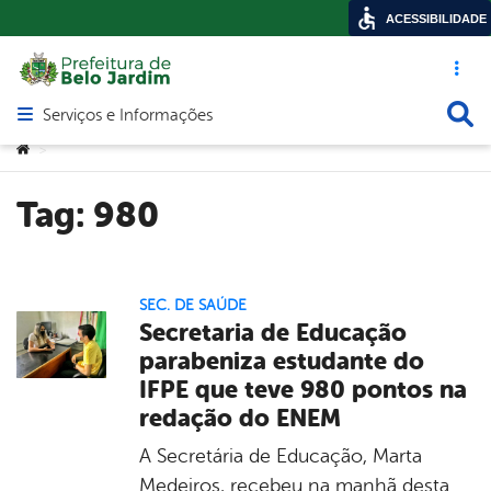
ACESSIBILIDADE
Acesso ráp
Busca
Serviços e Informações
Abrir menu principal de navegação
Você está aqui:
>
Tag:
980
SEC. DE SAÚDE
Secretaria de Educação
parabeniza estudante do
IFPE que teve 980 pontos na
redação do ENEM
A Secretária de Educação, Marta
Medeiros, recebeu na manhã desta