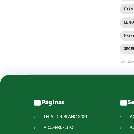
EXAM
LETRA
PREFE
SECRE
por Asc
Páginas
Se
LEI ALDIR BLANC 2021
A
VICE-PREFEITO
A