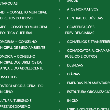
SAÚDE
UTARQUIAS
ATOS NORMATIVOS
MDI – CONSELHO MUNICIPAL
 DIREITOS DO IDOSO
CENTRAL DE DÚVIDAS
MPC – CONSELHO MUNICIPAL
COMPENSAÇÕES
 POLÍTICA CULTURAL
PREVIDENCIÁRIAS
OMDEMA – CONSELHO
CONVÊNIOS E TRANSFERÊ
NICIPAL DE MEIO AMBIENTE
CONVOCATÓRIA, CHAMA
OMDICA – CONSELHO
PÚBLICO E OUTROS
NICIPAL DOS DIREITOS DA
DESPESAS
IANÇA E DO ADOLESCENTE
DIÁRIAS
ONSELHOS
EMENDAS PARLAMENTARE
ONTROLADORIA GERAL DO
NICÍPIO
ESTRUTURA ORGANIZACI
ULTURA, TURISMO E
INICIO
PREENDEDORISMO
LGPD E GOVERNO DIGITAL