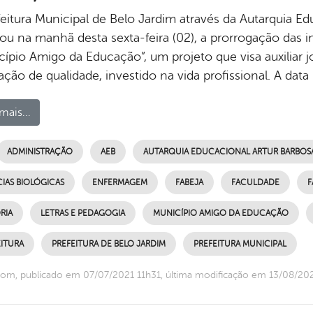
feitura Municipal de Belo Jardim através da Autarquia Ed
gou na manhã desta sexta-feira (02), a prorrogação das 
cípio Amigo da Educação”, um projeto que visa auxiliar 
ção de qualidade, investido na vida profissional. A data 
mais...
ADMINISTRAÇÃO
AEB
AUTARQUIA EDUCACIONAL ARTUR BARBOSA 
IAS BIOLÓGICAS
ENFERMAGEM
FABEJA
FACULDADE
F
RIA
LETRAS E PEDAGOGIA
MUNICÍPIO AMIGO DA EDUCAÇÃO
ITURA
PREFEITURA DE BELO JARDIM
PREFEITURA MUNICIPAL
om, publicado em 07/07/2021 11h31, última modificação em 13/08/20