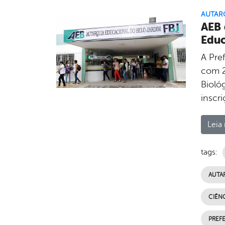
AUTARQ
AEB 
Edu
A Pre
com 2
Bioló
inscri
Leia 
tags:
AUTA
CIÊNC
PREFE