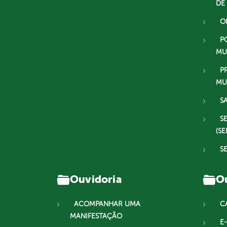
DE
O
P
MU
P
MU
S
S
(SE
S
Ouvidoria
Ou
ACOMPANHAR UMA
C
MANIFESTAÇÃO
E-