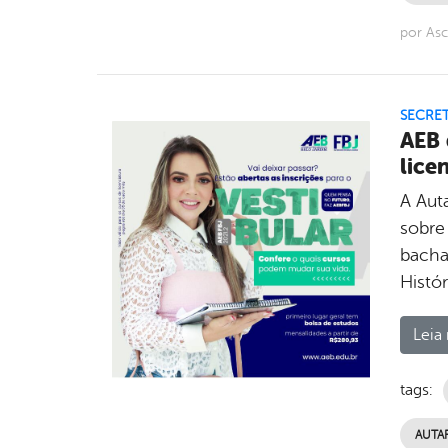
por Asc
SECRE
AEB 
lice
A Aut
sobre
bacha
Histó
Leia 
tags:
AUTA