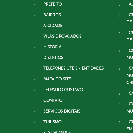
PREFEITO
A
BAIRROS
C
DE
A CIDADE
C
VILAS E POVOADOS
DE
HISTÓRIA
C
DISTRITOS
MU
TELEFONES ÚTEIS - ENTIDADES
C
MU
MAPA DO SITE
CR
LEI PAULO GUSTAVO
C
CONTATO
C
SERVIÇOS DIGITAIS
MU
TURISMO
C
EM
FESTIVIDADES