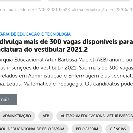
om, publicado em 22/06/2021 12h28, última modificação em 22/06/2
TARIA DE EDUCAÇÃO E TECNOLOGIA
divulga mais de 300 vagas disponíveis par
nciatura do vestibular 2021.2
arquia Educacional Artur Barbosa Maciel (AEB) anunciou n
 as inscrições do vestibular 2021. São mais de 300 vagas
relados em Administração e Enfermagem e as licenciatur
ria, Letras, Matemática e Pedagogia. Os candidatos pod
mais...
ADMINISTRAÇÃO
AEB
AUTARQUIA EDUCACIONAL ARTUR BARBOSA 
RQUIA EDUCACIONAL DE BELO JARDIM
BELO JARDIM
CIÊNCIAS