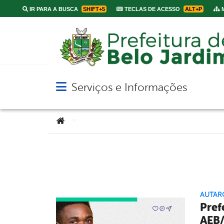
IR PARA A BUSCA
SHIFT+5
TECLAS DE ACESSO
ALT+P
M
Serviços e Informações
Abrir menu principal de navegação
Você está aqui:
>
AUTARQ
Pref
AEB/