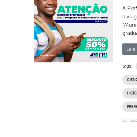
A Pre
divul
“Muni
gradua
Leia 
tags:
CIÊNC
HISTÓ
PREFE
por Asc