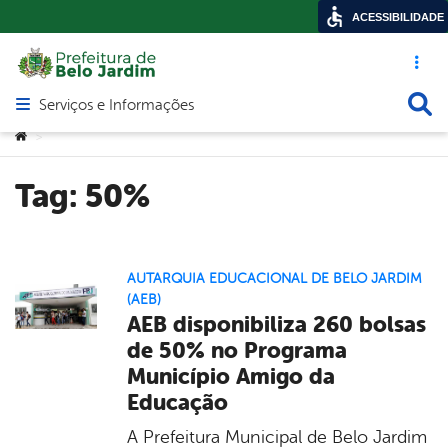
ACESSIBILIDADE
Acesso ráp
Busca
Serviços e Informações
Abrir menu principal de navegação
Você está aqui:
>
Tag:
50%
AUTARQUIA EDUCACIONAL DE BELO JARDIM
(AEB)
AEB disponibiliza 260 bolsas
de 50% no Programa
Município Amigo da
Educação
A Prefeitura Municipal de Belo Jardim