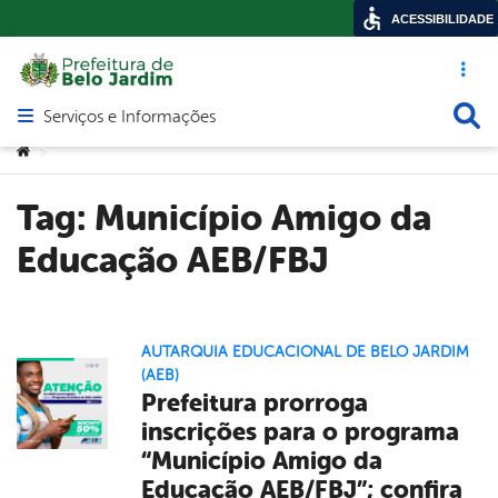
ACESSIBILIDADE
Acesso ráp
Busca
Serviços e Informações
Abrir menu principal de navegação
Você está aqui:
>
Tag:
Município Amigo da
Educação AEB/FBJ
AUTARQUIA EDUCACIONAL DE BELO JARDIM
(AEB)
Prefeitura prorroga
inscrições para o programa
“Município Amigo da
Educação AEB/FBJ”; confira