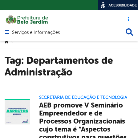
ACESSIBILIDADE
Acesso ráp
Busca
Serviços e Informações
Abrir menu principal de navegação
Você está aqui:
>
Tag:
Departamentos de
Administração
SECRETARIA DE EDUCAÇÃO E TECNOLOGIA
AEB promove V Seminário
Empreendedor e de
Processos Organizacionais
cujo tema é “Aspectos
construtivos para questões