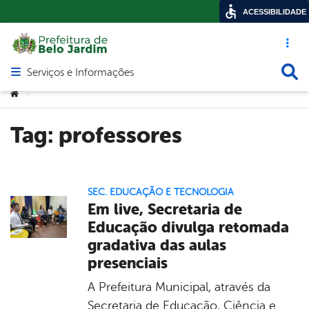
ACESSIBILIDADE
Acesso ráp
Busca
Serviços e Informações
Abrir menu principal de navegação
Você está aqui:
>
Tag:
professores
SEC. EDUCAÇÃO E TECNOLOGIA
Em live, Secretaria de
Educação divulga retomada
gradativa das aulas
presenciais
A Prefeitura Municipal, através da
Secretaria de Educação, Ciência e