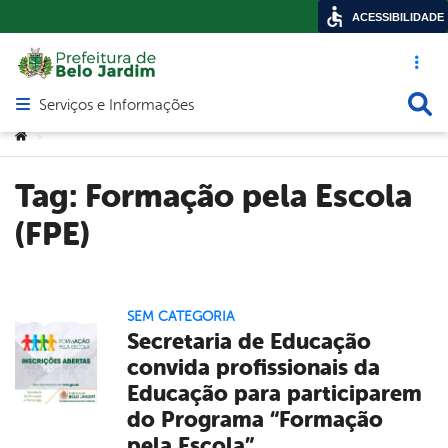
ACESSIBILIDADE
Acesso ráp
Busca
Serviços e Informações
Abrir menu principal de navegação
Você está aqui:
>
Tag:
Formação pela Escola
(FPE)
SEM CATEGORIA
Secretaria de Educação
convida profissionais da
Educação para participarem
do Programa “Formação
pela Escola”