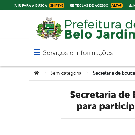
IR PARA A BUSCA
SHIFT+5
TECLAS DE ACESSO
ALT+P
M
Serviços e Informações
Abrir menu principal de navegação
Você está aqui:
>
>
Sem categoria
Secretaria de Educação convida profissionais da Educação
para partici