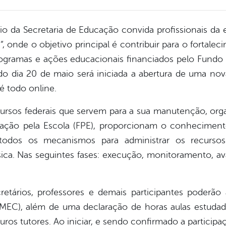
eio da Secretaria de Educação convida profissionais da
, onde o objetivo principal é contribuir para o fortal
rogramas e ações educacionais financiados pelo Fund
do dia 20 de maio será iniciada a abertura de uma nov
é todo online.
cursos federais que servem para a sua manutenção, or
ação pela Escola (FPE), proporcionam o conhecimento
todos os mecanismos para administrar os recursos
ca. Nas seguintes fases: execução, monitoramento, ava
etários, professores e demais participantes poderão a
(MEC), além de uma declaração de horas aulas estuda
ros tutores. Ao iniciar, e sendo confirmado a participaç