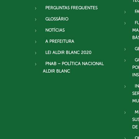
TE
PERGUNTAS FREQUENTES
F
GLOSSÁRIO
F
NOTÍCIAS
MA
BÁ
A PREFEITURA
G
LEI ALDIR BLANC 2020
G
PNAB – POLÍTICA NACIONAL
PO
ALDIR BLANC
IN
I
SE
MU
M
SU
DE
O