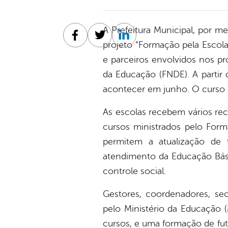
A Prefeitura Municipal, por m
Facebook
Twitter
Linkedin
projeto “Formação pela Escola”
e parceiros envolvidos nos p
da Educação (FNDE). A partir 
acontecer em junho. O curso 
As escolas recebem vários re
cursos ministrados pelo Form
permitem a atualização de 
atendimento da Educação Bási
controle social.
Gestores, coordenadores, secr
pelo Ministério da Educação 
cursos, e uma formação de futu