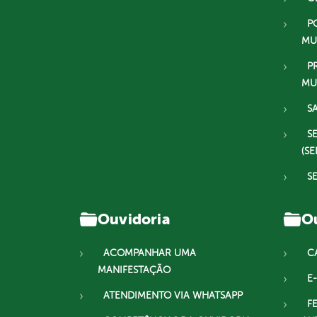
P
MU
P
MU
S
S
(SE
S
Ouvidoria
Ou
ACOMPANHAR UMA
C
MANIFESTAÇÃO
E-
ATENDIMENTO VIA WHATSAPP
F