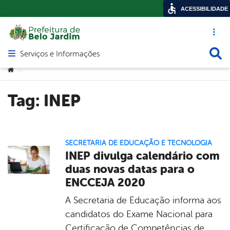
ACESSIBILIDADE
Acesso ráp
Busca
Serviços e Informações
Abrir menu principal de navegação
Você está aqui:
>
Tag:
INEP
SECRETARIA DE EDUCAÇÃO E TECNOLOGIA
INEP divulga calendário com
duas novas datas para o
ENCCEJA 2020
A Secretaria de Educação informa aos
candidatos do Exame Nacional para
Certificação de Competências de