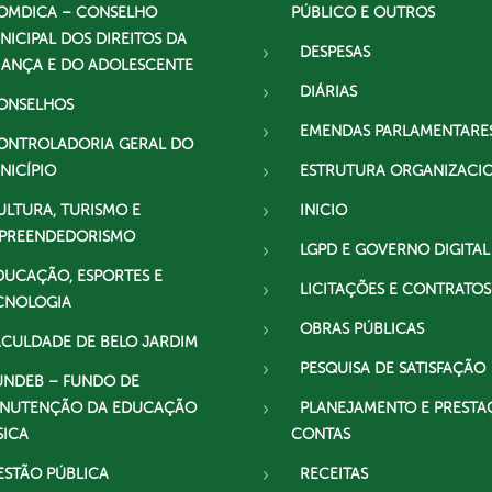
OMDICA – CONSELHO
PÚBLICO E OUTROS
NICIPAL DOS DIREITOS DA
DESPESAS
IANÇA E DO ADOLESCENTE
DIÁRIAS
ONSELHOS
EMENDAS PARLAMENTARE
ONTROLADORIA GERAL DO
NICÍPIO
ESTRUTURA ORGANIZACI
ULTURA, TURISMO E
INICIO
PREENDEDORISMO
LGPD E GOVERNO DIGITAL
DUCAÇÃO, ESPORTES E
LICITAÇÕES E CONTRATOS
CNOLOGIA
OBRAS PÚBLICAS
ACULDADE DE BELO JARDIM
PESQUISA DE SATISFAÇÃO
UNDEB – FUNDO DE
NUTENÇÃO DA EDUCAÇÃO
PLANEJAMENTO E PRESTA
SICA
CONTAS
ESTÃO PÚBLICA
RECEITAS