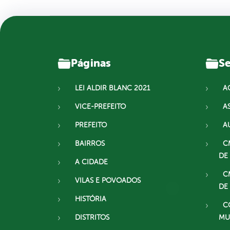
Páginas
Se
LEI ALDIR BLANC 2021
A
VICE-PREFEITO
A
PREFEITO
A
BAIRROS
C
DE
A CIDADE
C
VILAS E POVOADOS
DE
HISTÓRIA
C
DISTRITOS
MU