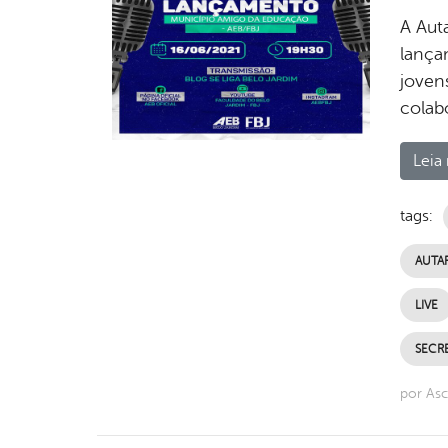
A Auta
lança
joven
colabo
Leia 
tags:
AUTAR
LIVE
SECR
por Asc