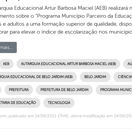
rquia Educacional Artur Barbosa Maciel (AEB) realizará n
mento sobre o “Programa Município Parceiro da Educaçã
s e adultos a uma formação superior de qualidade, dispo
rar para elevar o índice de escolarização nos município
mais...
AEB
AUTARQUIA EDUCACIONAL ARTUR BARBOSA MACIEL (AEB)
AU
QUIA EDUCACIONAL DE BELO JARDIM (AEB)
BELO JARDIM
CIÊNCIA
PREFEITURA
PREFEITURA DE BELO JARDIM
PROGRAMA MUNICÍ
ETARIA DE EDUCAÇÃO
TECNOLOGIA
om, publicado em 14/06/2021 17h45, última modificação em 14/06/20