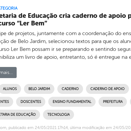
ATEGORIA
etaria de Educação cria caderno de apoio p
urso “Ler Bem”
ipe de projetos, juntamente com a coordenação do ensi
ção de Belo Jardim, selecionou textos para que os alu
rso Ler Bem possam ir se preparando e sentindo segur
ibiliza um livro de apoio, entretanto, só é entregue na 
mais...
ALUNOS
BELO JARDIM
CADERNO
CADERNO DE APOIO
ENTES
DOSCENTES
ENSINO FUNDAMENTAL
PREFEITURA
ETARIA DE EDUCAÇÃO
TECNOLOGIA
om, publicado em 24/05/2021 17h14, última modificação em 24/05/20