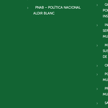
G
PNAB – POLÍTICA NACIONAL
PO
ALDIR BLANC
IN
I
SE
MU
M
SU
DE
O
P
MU
P
MU
S