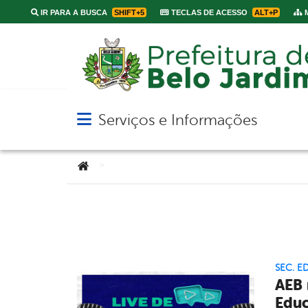
IR PARA A BUSCA
SHIFT+5
TECLAS DE ACESSO
ALT+P
M
Serviços e Informações
Abrir menu principal de navegação
Você está aqui:
>
SEC. 
AEB 
Educ