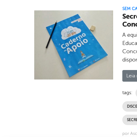
SEM C
Secr
Conc
A equ
Educa
Concu
dispon
Leia 
tags:
DISC
SECR
por Asc