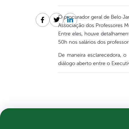
O procurador geral de Belo Ja
Facebook
Twitter
Linkedin
Associação dos Professores Mun
Entre eles, houve detalhament
50h nos salários dos professor
De maneira esclarecedora, o p
diálogo aberto entre o Executi