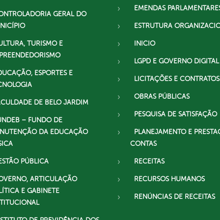
EMENDAS PARLAMENTARE
ONTROLADORIA GERAL DO
NICÍPIO
ESTRUTURA ORGANIZACI
ULTURA, TURISMO E
INICIO
PREENDEDORISMO
LGPD E GOVERNO DIGITAL
DUCAÇÃO, ESPORTES E
LICITAÇÕES E CONTRATOS
CNOLOGIA
OBRAS PÚBLICAS
ACULDADE DE BELO JARDIM
PESQUISA DE SATISFAÇÃO
UNDEB – FUNDO DE
NUTENÇÃO DA EDUCAÇÃO
PLANEJAMENTO E PRESTA
SICA
CONTAS
ESTÃO PÚBLICA
RECEITAS
OVERNO, ARTICULAÇÃO
RECURSOS HUMANOS
LÍTICA E GABINETE
RENÚNCIAS DE RECEITAS
STITUCIONAL