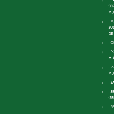
I
SE
MU
M
SU
DE
O
P
MU
P
MU
S
S
(SE
S