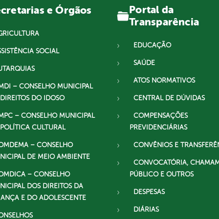
Portal da
cretarias e Órgãos
Transparência
GRICULTURA
EDUCAÇÃO
SSISTÊNCIA SOCIAL
SAÚDE
UTARQUIAS
ATOS NORMATIVOS
MDI – CONSELHO MUNICIPAL
 DIREITOS DO IDOSO
CENTRAL DE DÚVIDAS
MPC – CONSELHO MUNICIPAL
COMPENSAÇÕES
 POLÍTICA CULTURAL
PREVIDENCIÁRIAS
OMDEMA – CONSELHO
CONVÊNIOS E TRANSFERÊ
NICIPAL DE MEIO AMBIENTE
CONVOCATÓRIA, CHAMA
OMDICA – CONSELHO
PÚBLICO E OUTROS
NICIPAL DOS DIREITOS DA
DESPESAS
IANÇA E DO ADOLESCENTE
DIÁRIAS
ONSELHOS