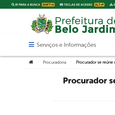
IR PARA A BUSCA
SHIFT+5
TECLAS DE ACESSO
ALT+P
M
Serviços e Informações
Abrir menu principal de navegação
Você está aqui:
>
>
Procuradoria
Procurador se reúne com representantes de professores