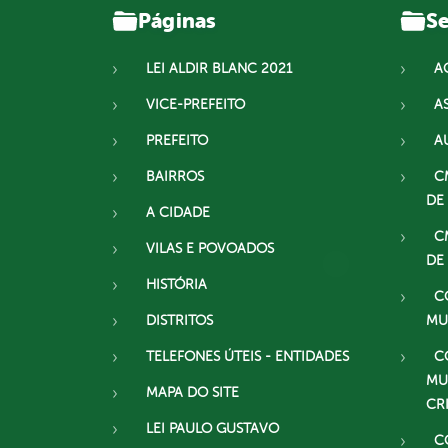
Páginas
Se
LEI ALDIR BLANC 2021
A
VICE-PREFEITO
A
PREFEITO
A
BAIRROS
C
DE
A CIDADE
C
VILAS E POVOADOS
DE
HISTÓRIA
C
DISTRITOS
MU
TELEFONES ÚTEIS - ENTIDADES
C
MU
MAPA DO SITE
CR
LEI PAULO GUSTAVO
C