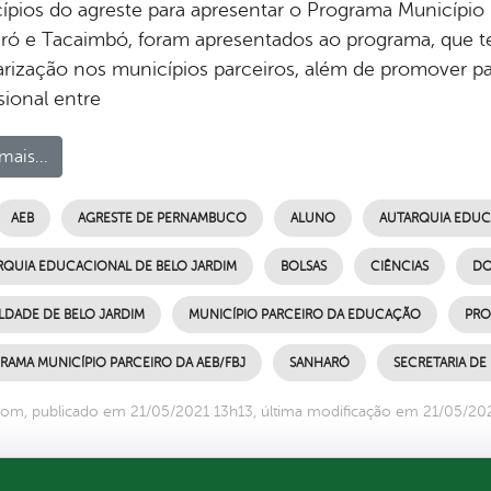
ípios do agreste para apresentar o Programa Município
ró e Tacaimbó, foram apresentados ao programa, que te
arização nos municípios parceiros, além de promover p
sional entre
mais...
AEB
AGRESTE DE PERNAMBUCO
ALUNO
AUTARQUIA EDUCA
RQUIA EDUCACIONAL DE BELO JARDIM
BOLSAS
CIÊNCIAS
DO
LDADE DE BELO JARDIM
MUNICÍPIO PARCEIRO DA EDUCAÇÃO
PRO
RAMA MUNICÍPIO PARCEIRO DA AEB/FBJ
SANHARÓ
SECRETARIA D
om, publicado em 21/05/2021 13h13, última modificação em 21/05/20