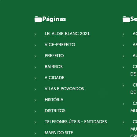
Páginas
Se
LEI ALDIR BLANC 2021
A
VICE-PREFEITO
A
PREFEITO
A
BAIRROS
C
DE
A CIDADE
C
VILAS E POVOADOS
DE
HISTÓRIA
C
DISTRITOS
MU
TELEFONES ÚTEIS - ENTIDADES
C
MU
MAPA DO SITE
CR