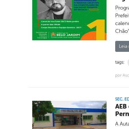
Progr
Prefe
calen
Chão”,
Leia 
tags:
por Asc
SEC. 
AEB 
Per
A Aut