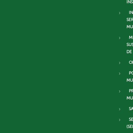
IN
I
SE
MU
M
SU
DE
O
P
MU
P
MU
S
S
(SE