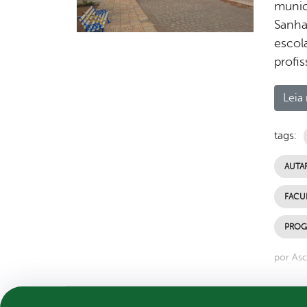
munic
Sanha
escol
profis
Leia 
tags:
AUTA
FACU
PROG
por Asc