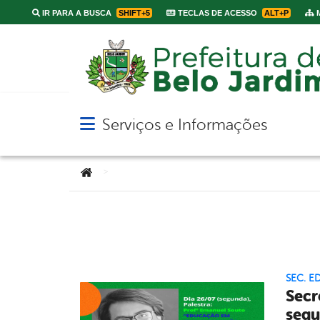
IR PARA A BUSCA
SHIFT+5
TECLAS DE ACESSO
ALT+P
M
Serviços e Informações
Abrir menu principal de navegação
Você está aqui:
>
SEC. 
Secr
segu