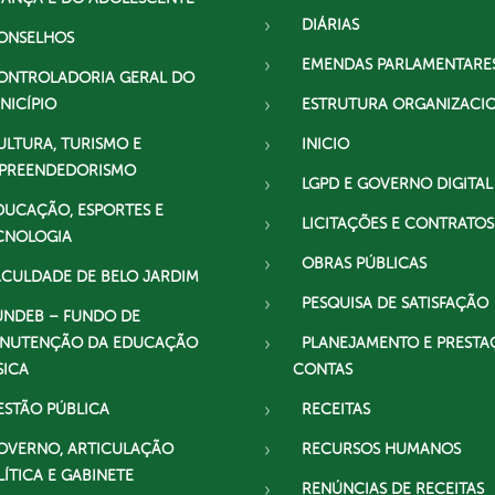
DIÁRIAS
ONSELHOS
EMENDAS PARLAMENTARE
ONTROLADORIA GERAL DO
NICÍPIO
ESTRUTURA ORGANIZACI
ULTURA, TURISMO E
INICIO
PREENDEDORISMO
LGPD E GOVERNO DIGITAL
DUCAÇÃO, ESPORTES E
LICITAÇÕES E CONTRATOS
CNOLOGIA
OBRAS PÚBLICAS
ACULDADE DE BELO JARDIM
PESQUISA DE SATISFAÇÃO
UNDEB – FUNDO DE
NUTENÇÃO DA EDUCAÇÃO
PLANEJAMENTO E PRESTA
SICA
CONTAS
ESTÃO PÚBLICA
RECEITAS
OVERNO, ARTICULAÇÃO
RECURSOS HUMANOS
LÍTICA E GABINETE
RENÚNCIAS DE RECEITAS