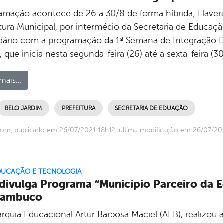
amação acontece de 26 a 30/8 de forma híbrida; Haverá
itura Municipal, por intermédio da Secretaria de Educaçã
dário com a programação da 1ª Semana de Integração D
 que inicia nesta segunda-feira (26) até a sexta-feira (30
mais...
BELO JARDIM
PREFEITURA
SECRETARIA DE EDUAÇÃO
om, publicado em 26/07/2021 18h12, última modificação em 26/07/20
EDUCAÇÃO E TECNOLOGIA
divulga Programa “Município Parceiro da 
nambuco
arquia Educacional Artur Barbosa Maciel (AEB), realizo