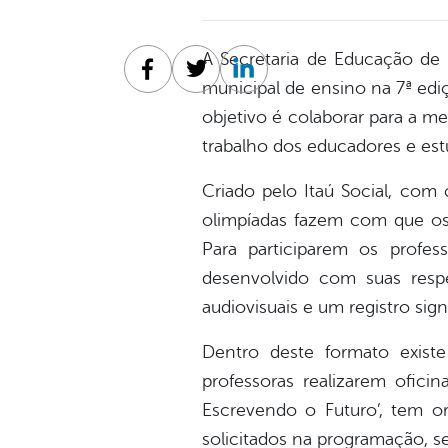
A Secretaria de Educação de 
Facebook
Twitter
Linkedin
municipal de ensino na 7ª edi
objetivo é colaborar para a me
trabalho dos educadores e est
Criado pelo Itaú Social, com
olimpíadas fazem com que os 
Para participarem os profe
desenvolvido com suas resp
audiovisuais e um registro signi
Dentro deste formato existe
professoras realizarem ofic
Escrevendo o Futuro’, tem o
solicitados na programação, s