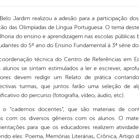
Belo Jardim realizou a adesão para a participação dos
ção das Olimpíadas de Língua Portuguesa. O tema deste
lhoria do ensino e aprendizagem nas escolas públicas bra
udantes do 5º ano do Ensino Fundamental à 3ª série do
 coordenação técnica do Centro de Referências em E
alunos se sintam estimulados a ler e escrever, apr
ssores devem redigir um Relato de prática contan
ectivas turmas, que juntos farão uma seleção de al
ficativo do percurso (fotografia, vídeo, áudio, etc).
 o “cadernos docentes”, que são materiais de cont
inas com os diversos gêneros com os alunos. O mater
rientações para que os educadores realizem atividad
endo eles: Poema, Memórias Literárias, Crônica, Artigo