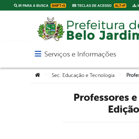
IR PARA A BUSCA
SHIFT+5
TECLAS DE ACESSO
ALT+P
M
Serviços e Informações
Abrir menu principal de navegação
Você está aqui:
>
>
Sec. Educação e Tecnologia
Professores e alunos da rede municipal participarão da 7ª
Edição