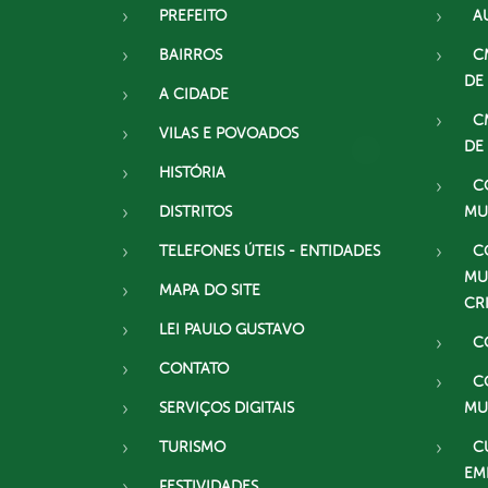
PREFEITO
A
BAIRROS
C
DE
A CIDADE
C
VILAS E POVOADOS
DE
HISTÓRIA
C
DISTRITOS
MU
TELEFONES ÚTEIS - ENTIDADES
C
MU
MAPA DO SITE
CR
LEI PAULO GUSTAVO
C
CONTATO
C
SERVIÇOS DIGITAIS
MU
TURISMO
C
EM
FESTIVIDADES