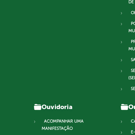
DE
O
P
MU
P
MU
S
S
(SE
S
Ouvidoria
Ou
ACOMPANHAR UMA
C
MANIFESTAÇÃO
E-