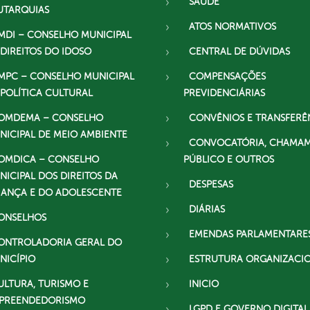
SAÚDE
UTARQUIAS
ATOS NORMATIVOS
MDI – CONSELHO MUNICIPAL
 DIREITOS DO IDOSO
CENTRAL DE DÚVIDAS
MPC – CONSELHO MUNICIPAL
COMPENSAÇÕES
 POLÍTICA CULTURAL
PREVIDENCIÁRIAS
OMDEMA – CONSELHO
CONVÊNIOS E TRANSFERÊ
NICIPAL DE MEIO AMBIENTE
CONVOCATÓRIA, CHAMA
OMDICA – CONSELHO
PÚBLICO E OUTROS
NICIPAL DOS DIREITOS DA
DESPESAS
IANÇA E DO ADOLESCENTE
DIÁRIAS
ONSELHOS
EMENDAS PARLAMENTARE
ONTROLADORIA GERAL DO
NICÍPIO
ESTRUTURA ORGANIZACI
ULTURA, TURISMO E
INICIO
PREENDEDORISMO
LGPD E GOVERNO DIGITAL