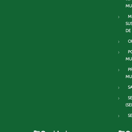
MU
M
SU
DE
O
P
MU
P
MU
S
S
(SE
S