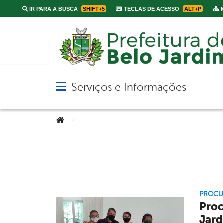
IR PARA A BUSCA
SHIFT+5
TECLAS DE ACESSO
ALT+P
M
Serviços e Informações
Abrir menu principal de navegação
Você está aqui:
>
PROCU
Proc
Jar