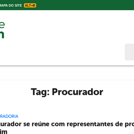
APA DO SITE
ALT+B
Bus
Tag:
Procurador
RADORIA
urador se reúne com representantes de pro
dim