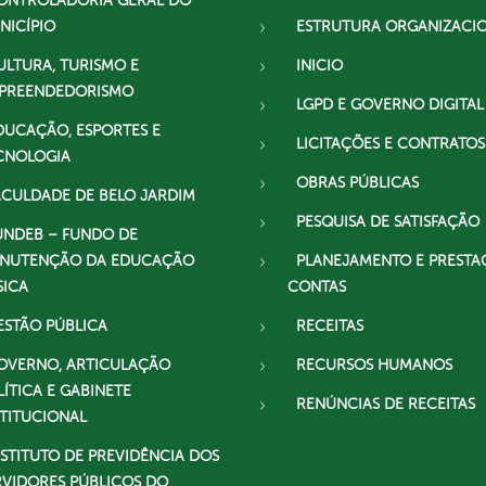
ONTROLADORIA GERAL DO
NICÍPIO
ESTRUTURA ORGANIZACI
ULTURA, TURISMO E
INICIO
PREENDEDORISMO
LGPD E GOVERNO DIGITAL
DUCAÇÃO, ESPORTES E
LICITAÇÕES E CONTRATOS
CNOLOGIA
OBRAS PÚBLICAS
ACULDADE DE BELO JARDIM
PESQUISA DE SATISFAÇÃO
UNDEB – FUNDO DE
NUTENÇÃO DA EDUCAÇÃO
PLANEJAMENTO E PRESTA
SICA
CONTAS
ESTÃO PÚBLICA
RECEITAS
OVERNO, ARTICULAÇÃO
RECURSOS HUMANOS
LÍTICA E GABINETE
RENÚNCIAS DE RECEITAS
STITUCIONAL
NSTITUTO DE PREVIDÊNCIA DOS
RVIDORES PÚBLICOS DO