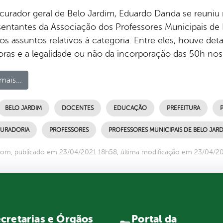
curador geral de Belo Jardim, Eduardo Danda se reuniu 
sentantes da Associação dos Professores Municipais de 
os assuntos relativos à categoria. Entre eles, houve de
oras e a legalidade ou não da incorporação das 50h nos
mais...
BELO JARDIM
DOCENTES
EDUCAÇÃO
PREFEITURA
URADORIA
PROFESSORES
PROFESSORES MUNICIPAIS DE BELO JAR
om, publicado em 23/04/2021 18h58, última modificação em 23/04/2
Portal da
cretarias e Órgãos