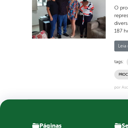
O pro
repre
divers
187 h
Leia 
tags:
PROC
por Asc
Páginas
Se