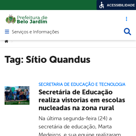
ACESSIBILIDADE
Acesso ráp
Busca
Serviços e Informações
Abrir menu principal de navegação
Você está aqui:
>
Tag:
Sítio Quandus
SECRETARIA DE EDUCAÇÃO E TECNOLOGIA
Secretária de Educação
realiza vistorias em escolas
nucleadas na zona rural
Na última segunda-feira (24) a
secretária de educação, Marta
Medeiros, e sua equipe realizaram