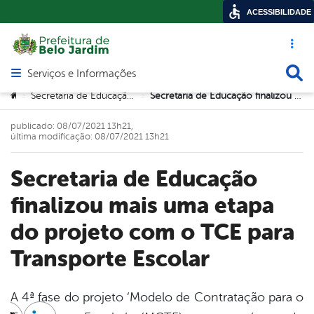
ACESSIBILIDADE
Acesso ráp
Busca
Serviços e Informações
Abrir menu principal de navegação
Você está aqui:
Secretaria de Educação e Tecnologia
Secretaria de Educação finalizou mais uma etapa do projeto com o TCE para Transporte Escolar
>
>
publicado: 08/07/2021 13h21,
última modificação: 08/07/2021 13h21
Secretaria de Educação
finalizou mais uma etapa
do projeto com o TCE para
Transporte Escolar
A 4ª fase do projeto ‘Modelo de Contratação para o