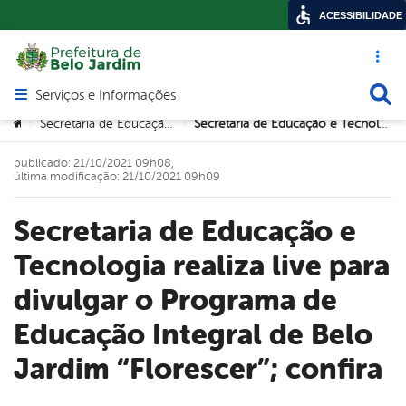
ACESSIBILIDADE
Acesso ráp
Busca
Serviços e Informações
Abrir menu principal de navegação
Você está aqui:
Secretaria de Educação e Tecnologia
Secretaria de Educação e Tecnologia realiza live para divulgar o Programa de Educação Integral de Belo Jardim “Florescer”; confira
>
>
publicado: 21/10/2021 09h08,
última modificação: 21/10/2021 09h09
Secretaria de Educação e
Tecnologia realiza live para
divulgar o Programa de
Educação Integral de Belo
Jardim “Florescer”; confira