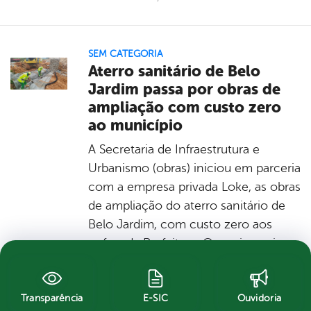
SEM CATEGORIA
Aterro sanitário de Belo
Jardim passa por obras de
ampliação com custo zero
ao município
A Secretaria de Infraestrutura e
Urbanismo (obras) iniciou em parceria
com a empresa privada Loke, as obras
de ampliação do aterro sanitário de
Belo Jardim, com custo zero aos
cofres da Prefeitura. O serviço vai
garantir uma vida útil em mais três
anos ao aterro, que no início do ano
estava com prazo estimado em
Transparência
E-SIC
Ouvidoria