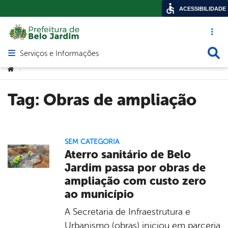
ACESSIBILIDADE
Acesso ráp
Busca
Serviços e Informações
Abrir menu principal de navegação
Você está aqui:
>
Tag:
Obras de ampliação
SEM CATEGORIA
Aterro sanitário de Belo
Jardim passa por obras de
ampliação com custo zero
ao município
A Secretaria de Infraestrutura e
Urbanismo (obras) iniciou em parceria