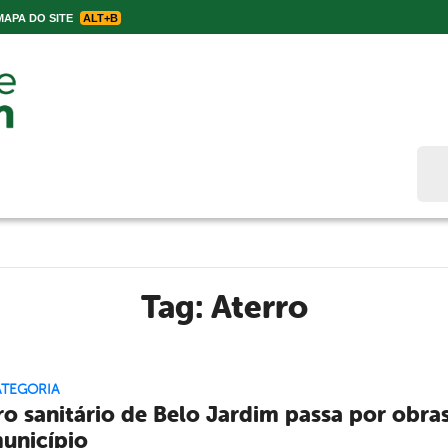
APA DO SITE
ALT+B
Bus
Tag:
Aterro
ATEGORIA
ro sanitário de Belo Jardim passa por obr
unicípio