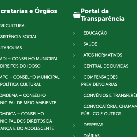
Portal da
cretarias e Órgãos
Transparência
GRICULTURA
EDUCAÇÃO
SSISTÊNCIA SOCIAL
SAÚDE
UTARQUIAS
ATOS NORMATIVOS
MDI – CONSELHO MUNICIPAL
 DIREITOS DO IDOSO
CENTRAL DE DÚVIDAS
MPC – CONSELHO MUNICIPAL
COMPENSAÇÕES
 POLÍTICA CULTURAL
PREVIDENCIÁRIAS
OMDEMA – CONSELHO
CONVÊNIOS E TRANSFERÊ
NICIPAL DE MEIO AMBIENTE
CONVOCATÓRIA, CHAMA
OMDICA – CONSELHO
PÚBLICO E OUTROS
NICIPAL DOS DIREITOS DA
DESPESAS
IANÇA E DO ADOLESCENTE
DIÁRIAS