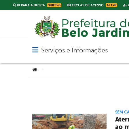
IR PARA A BUSCA
SHIFT+5
TECLAS DE ACESSO
ALT+P
M
Serviços e Informações
Abrir menu principal de navegação
Você está aqui:
>
SEM C
Ater
ao m