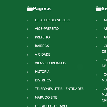
Páginas
Se
LEI ALDIR BLANC 2021
A
VICE-PREFEITO
A
PREFEITO
A
BAIRROS
C
DE
A CIDADE
C
VILAS E POVOADOS
DE
HISTÓRIA
C
DISTRITOS
MU
TELEFONES ÚTEIS - ENTIDADES
C
MU
MAPA DO SITE
CR
LEI PAULO GUSTAVO