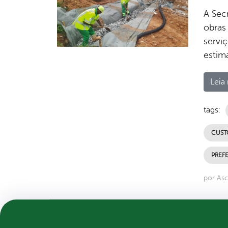
A Sec
obras
serviç
estim
Leia 
tags:
CUST
PREFE
por As