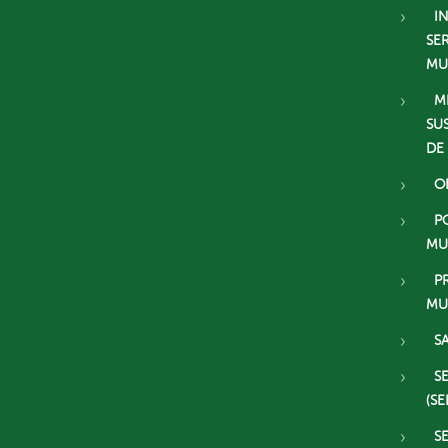
I
SE
MU
M
SU
DE
O
P
MU
P
MU
S
S
(SE
S