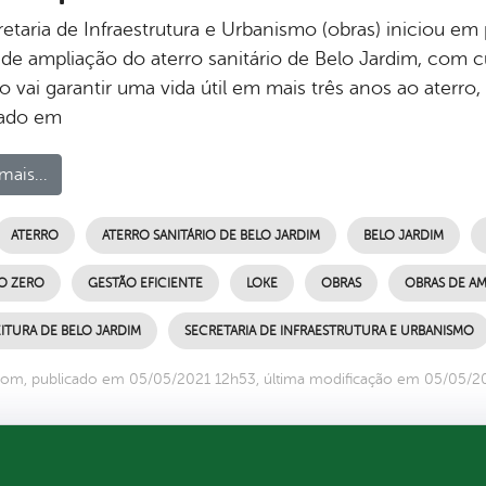
retaria de Infraestrutura e Urbanismo (obras) iniciou em
 de ampliação do aterro sanitário de Belo Jardim, com cu
o vai garantir uma vida útil em mais três anos ao aterr
ado em
mais...
ATERRO
ATERRO SANITÁRIO DE BELO JARDIM
BELO JARDIM
O ZERO
GESTÃO EFICIENTE
LOKE
OBRAS
OBRAS DE A
ITURA DE BELO JARDIM
SECRETARIA DE INFRAESTRUTURA E URBANISMO
com, publicado em 05/05/2021 12h53, última modificação em 05/05/2