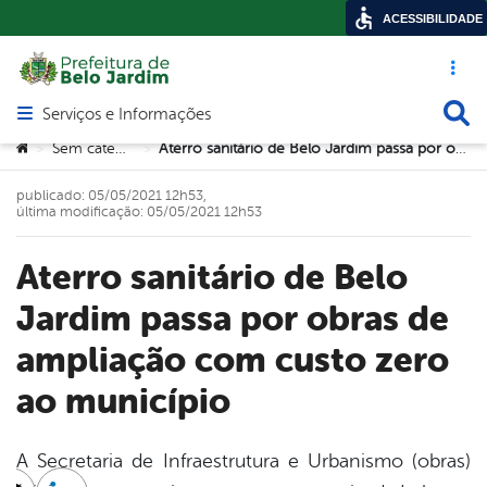
ACESSIBILIDADE
Acesso ráp
Busca
Serviços e Informações
Abrir menu principal de navegação
Você está aqui:
Sem categoria
Aterro sanitário de Belo Jardim passa por obras de ampliação com custo zero ao município
>
>
publicado: 05/05/2021 12h53,
última modificação: 05/05/2021 12h53
Aterro sanitário de Belo
Jardim passa por obras de
ampliação com custo zero
ao município
A Secretaria de Infraestrutura e Urbanismo (obras)