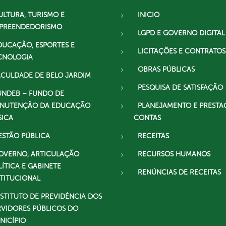
ULTURA, TURISMO E
INICIO
PREENDEDORISMO
LGPD E GOVERNO DIGITAL
DUCAÇÃO, ESPORTES E
LICITAÇÕES E CONTRATOS
CNOLOGIA
OBRAS PÚBLICAS
ACULDADE DE BELO JARDIM
PESQUISA DE SATISFAÇÃO
UNDEB – FUNDO DE
NUTENÇÃO DA EDUCAÇÃO
PLANEJAMENTO E PRESTA
SICA
CONTAS
ESTÃO PÚBLICA
RECEITAS
OVERNO, ARTICULAÇÃO
RECURSOS HUMANOS
LÍTICA E GABINETE
RENÚNCIAS DE RECEITAS
STITUCIONAL
NSTITUTO DE PREVIDÊNCIA DOS
RVIDORES PÚBLICOS DO
NICÍPIO