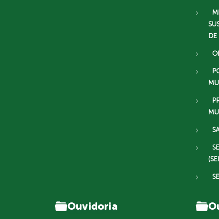
M
SU
DE
O
P
MU
P
MU
S
S
(SE
S
Ouvidoria
Ou