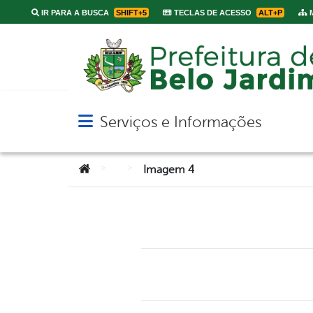
IR PARA A BUSCA
SHIFT+5
TECLAS DE ACESSO
ALT+P
M
Serviços e Informações
Abrir menu principal de navegação
Você está aqui:
>
>
Imagem 4