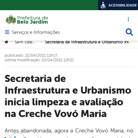
ACESSIBILIDADE
Acesso ráp
Busca
Serviços e Informações
Abrir menu principal de navegação
Você está aqui:
Sem categoria
Secretaria de Infraestrutura e Urbanismo inicia limpeza e avaliação na Creche Vovó Maria
>
>
publicado: 22/04/2021 12h17,
última modificação: 22/04/2021 12h21
Secretaria de
Infraestrutura e Urbanismo
inicia limpeza e avaliação
na Creche Vovó Maria
Antes abandonada, agora a Creche Vovó Maria, no