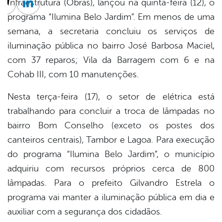
Infraestrutura (Obras), lançou na quinta-feira (12), o
cebook
Twitter
Linkedin
programa “Ilumina Belo Jardim”. Em menos de uma
semana, a secretaria concluiu os serviços de
iluminação pública no bairro José Barbosa Maciel,
com 37 reparos; Vila da Barragem com 6 e na
Cohab III, com 10 manutenções.
Nesta terça-feira (17), o setor de elétrica está
trabalhando para concluir a troca de lâmpadas no
bairro Bom Conselho (exceto os postes dos
canteiros centrais), Tambor e Lagoa. Para execução
do programa “Ilumina Belo Jardim”, o município
adquiriu com recursos próprios cerca de 800
lâmpadas. Para o prefeito Gilvandro Estrela o
programa vai manter a iluminação pública em dia e
auxiliar com a segurança dos cidadãos.