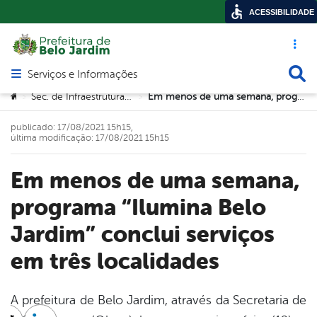
ACESSIBILIDADE
Acesso ráp
Busca
Serviços e Informações
Abrir menu principal de navegação
Você está aqui:
Sec. de Infraestrutura e Urbanismo
Em menos de uma semana, programa “Ilumina Belo Jardim” conclui serviços em três localidades
>
>
publicado: 17/08/2021 15h15,
última modificação: 17/08/2021 15h15
Em menos de uma semana,
programa “Ilumina Belo
Jardim” conclui serviços
em três localidades
A prefeitura de Belo Jardim, através da Secretaria de