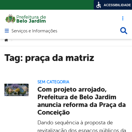
ACESSIBILIDADE
Acesso ráp
Busca
Serviços e Informações
Abrir menu principal de navegação
Você está aqui:
>
Tag:
praça da matriz
SEM CATEGORIA
Com projeto arrojado,
Prefeitura de Belo Jardim
anuncia reforma da Praça da
Conceição
Dando sequência à proposta de
revitalização dos espaços públicos da