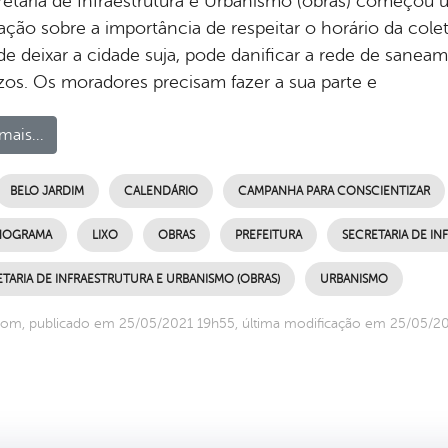
retaria de Infraestrutura e Urbanismo (obras) começou
ção sobre a importância de respeitar o horário da coleta
de deixar a cidade suja, pode danificar a rede de sane
ízos. Os moradores precisam fazer a sua parte e
mais...
BELO JARDIM
CALENDÁRIO
CAMPANHA PARA CONSCIENTIZAR
NOGRAMA
LIXO
OBRAS
PREFEITURA
SECRETARIA DE IN
TARIA DE INFRAESTRUTURA E URBANISMO (OBRAS)
URBANISMO
om, publicado em 25/05/2021 19h55, última modificação em 25/05/2