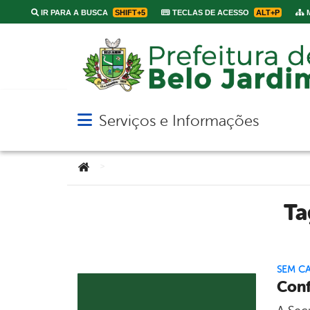
IR PARA A BUSCA
SHIFT+5
TECLAS DE ACESSO
ALT+P
M
Serviços e Informações
Abrir menu principal de navegação
Você está aqui:
>
T
SEM C
Conf