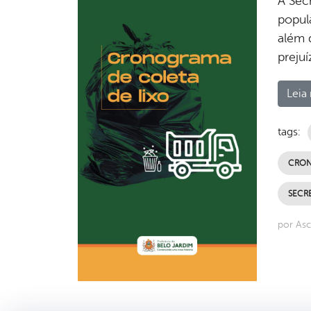
A Sec
popula
além 
preju
Leia 
tags:
CRO
SECRE
por Asc