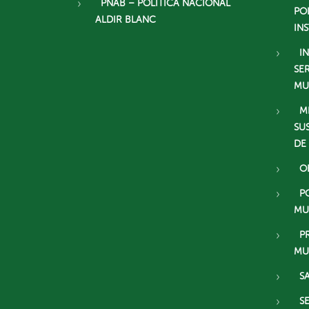
PNAB – POLÍTICA NACIONAL
PO
ALDIR BLANC
IN
I
SE
MU
M
SU
DE
O
P
MU
P
MU
S
S