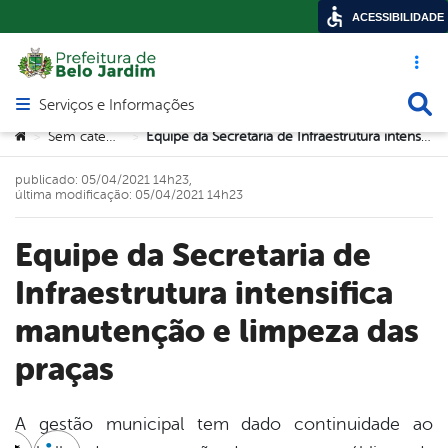
ACESSIBILIDADE
Acesso ráp
Busca
Serviços e Informações
Abrir menu principal de navegação
Você está aqui:
Sem categoria
Equipe da Secretaria de Infraestrutura intensifica manutenção e limpeza das praças
>
>
publicado: 05/04/2021 14h23,
última modificação: 05/04/2021 14h23
Equipe da Secretaria de
Infraestrutura intensifica
manutenção e limpeza das
praças
A gestão municipal tem dado continuidade ao