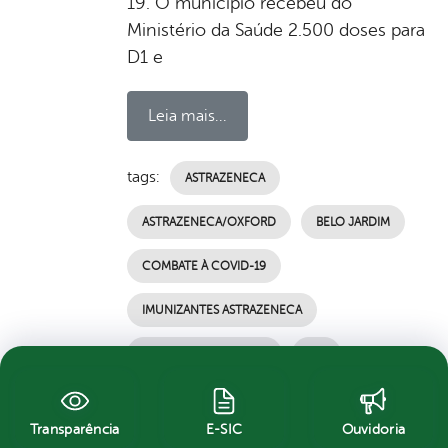
19. O município recebeu do
Ministério da Saúde 2.500 doses para
D1 e
Leia mais...
tags:
ASTRAZENECA
ASTRAZENECA/OXFORD
BELO JARDIM
COMBATE À COVID-19
IMUNIZANTES ASTRAZENECA
MINISTÉRIO DA SAÚDE
PNI
PREFEITURA
Transparência
E-SIC
Ouvidoria
PREFEITURA DE BELO JARDIM