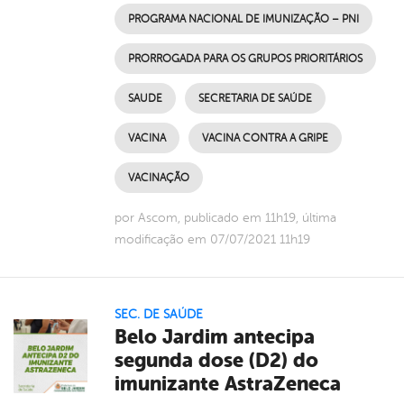
PROGRAMA NACIONAL DE IMUNIZAÇÃO – PNI
PRORROGADA PARA OS GRUPOS PRIORITÁRIOS
SAUDE
SECRETARIA DE SAÚDE
VACINA
VACINA CONTRA A GRIPE
VACINAÇÃO
por Ascom, publicado em 11h19, última
modificação em 07/07/2021 11h19
SEC. DE SAÚDE
Belo Jardim antecipa
segunda dose (D2) do
imunizante AstraZeneca