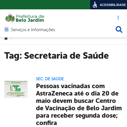
ACESSIBILIDADE
Acesso ráp
Busca
Serviços e Informações
Abrir menu principal de navegação
Você está aqui:
>
Tag:
Secretaria de Saúde
SEC. DE SAÚDE
Pessoas vacinadas com
AstraZeneca até o dia 20 de
maio devem buscar Centro
de Vacinação de Belo Jardim
para receber segunda dose;
confira