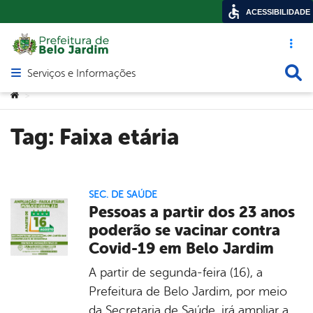
ACESSIBILIDADE
Acesso ráp
Busca
Serviços e Informações
Abrir menu principal de navegação
Você está aqui:
>
Tag:
Faixa etária
SEC. DE SAÚDE
Pessoas a partir dos 23 anos
poderão se vacinar contra
Covid-19 em Belo Jardim
A partir de segunda-feira (16), a
Prefeitura de Belo Jardim, por meio
da Secretaria de Saúde, irá ampliar a