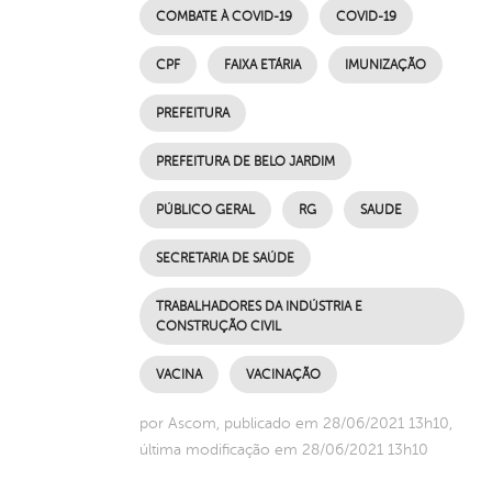
COMBATE À COVID-19
COVID-19
CPF
FAIXA ETÁRIA
IMUNIZAÇÃO
PREFEITURA
PREFEITURA DE BELO JARDIM
PÚBLICO GERAL
RG
SAUDE
SECRETARIA DE SAÚDE
TRABALHADORES DA INDÚSTRIA E
CONSTRUÇÃO CIVIL
VACINA
VACINAÇÃO
por Ascom, publicado em 28/06/2021 13h10,
última modificação em 28/06/2021 13h10