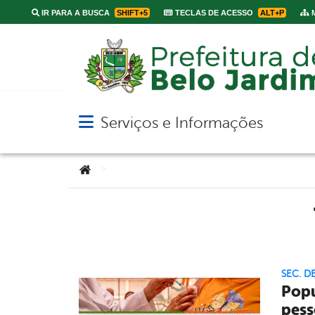
IR PARA A BUSCA
SHIFT+5
TECLAS DE ACESSO
ALT+P
M
Serviços e Informações
Abrir menu principal de navegação
Você está aqui:
>
SEC. D
Popu
pess