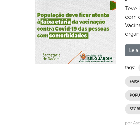
Teve 
com c
Vacin
organ
Leia 
tags:
FAIXA
POPU
SECRE
por Asc