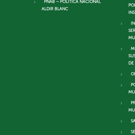
PNAB – POLÍTICA NACIONAL
PO
ALDIR BLANC
IN
I
SE
MU
M
SU
DE
O
P
MU
P
MU
S
S