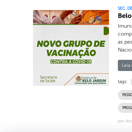
SEC. D
Belo
Imuni
compr
as pe
Nacion
Leia 
tags:
PESS
PROG
por As