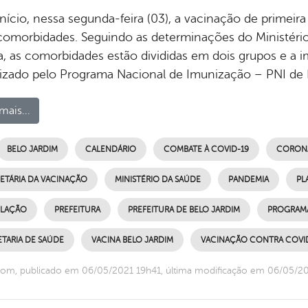
início, nessa segunda-feira (03), a vacinação de primeir
omorbidades. Seguindo as determinações do Ministério
a, as comorbidades estão divididas em dois grupos e a 
izado pelo Programa Nacional de Imunização – PNI de 
mais...
BELO JARDIM
CALENDÁRIO
COMBATE À COVID-19
CORONA
 ETÁRIA DA VACINAÇÃO
MINISTÉRIO DA SAÚDE
PANDEMIA
PL
LAÇÃO
PREFEITURA
PREFEITURA DE BELO JARDIM
PROGRAMA
TARIA DE SAÚDE
VACINA BELO JARDIM
VACINAÇÃO CONTRA COVI
om, publicado em 06/05/2021 19h41, última modificação em 06/05/2