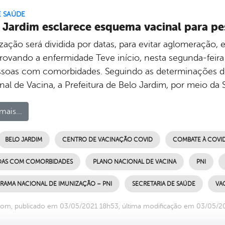
E SAÚDE
 Jardim esclarece esquema vacinal para 
zação será dividida por datas, para evitar aglomeração, 
ovando a enfermidade Teve início, nesta segunda-feira 
ssoas com comorbidades. Seguindo as determinações do
al de Vacina, a Prefeitura de Belo Jardim, por meio da 
mais...
BELO JARDIM
CENTRO DE VACINAÇÃO COVID
COMBATE À COVID
OAS COM COMORBIDADES
PLANO NACIONAL DE VACINA
PNI
RAMA NACIONAL DE IMUNIZAÇÃO – PNI
SECRETARIA DE SAÚDE
VA
com, publicado em 03/05/2021 18h53, última modificação em 03/05/2