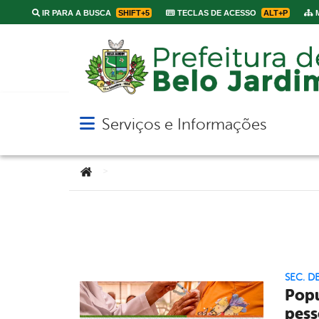
IR PARA A BUSCA
SHIFT+5
TECLAS DE ACESSO
ALT+P
M
Serviços e Informações
Abrir menu principal de navegação
Você está aqui:
>
SEC. D
Popu
pess