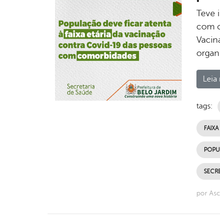
Teve 
com c
Vacin
organ
Leia 
tags:
FAIXA
POPU
SECRE
por Asc