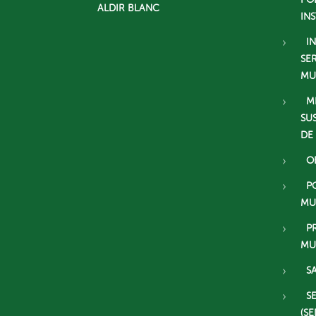
ALDIR BLANC
IN
I
SE
MU
M
SU
DE
O
P
MU
P
MU
S
S
(SE