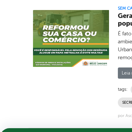
SEM C
Gera
pop
É fat
ambie
Urban
remoç
Leia 
tags:
SECRE
por As