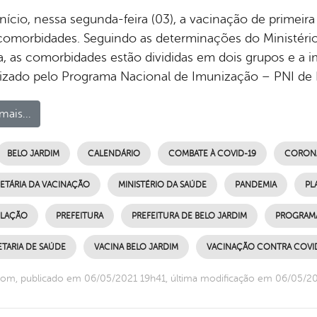
início, nessa segunda-feira (03), a vacinação de primeir
omorbidades. Seguindo as determinações do Ministério
a, as comorbidades estão divididas em dois grupos e a 
izado pelo Programa Nacional de Imunização – PNI de 
mais...
BELO JARDIM
CALENDÁRIO
COMBATE À COVID-19
CORONA
 ETÁRIA DA VACINAÇÃO
MINISTÉRIO DA SAÚDE
PANDEMIA
PL
LAÇÃO
PREFEITURA
PREFEITURA DE BELO JARDIM
PROGRAMA
TARIA DE SAÚDE
VACINA BELO JARDIM
VACINAÇÃO CONTRA COVI
om, publicado em 06/05/2021 19h41, última modificação em 06/05/2