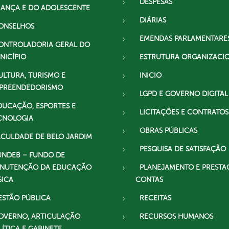
DESPESAS
IANÇA E DO ADOLESCENTE
DIÁRIAS
ONSELHOS
EMENDAS PARLAMENTARE
ONTROLADORIA GERAL DO
NICÍPIO
ESTRUTURA ORGANIZACI
ULTURA, TURISMO E
INICIO
PREENDEDORISMO
LGPD E GOVERNO DIGITAL
DUCAÇÃO, ESPORTES E
LICITAÇÕES E CONTRATOS
CNOLOGIA
OBRAS PÚBLICAS
ACULDADE DE BELO JARDIM
PESQUISA DE SATISFAÇÃO
UNDEB – FUNDO DE
NUTENÇÃO DA EDUCAÇÃO
PLANEJAMENTO E PRESTA
SICA
CONTAS
ESTÃO PÚBLICA
RECEITAS
OVERNO, ARTICULAÇÃO
RECURSOS HUMANOS
LÍTICA E GABINETE