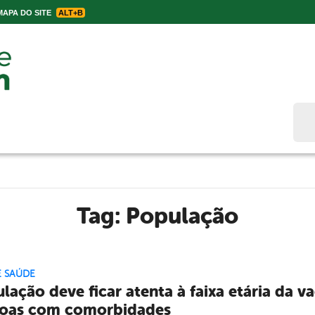
APA DO SITE
ALT+B
Bus
Tag:
População
E SAÚDE
lação deve ficar atenta à faixa etária da 
oas com comorbidades