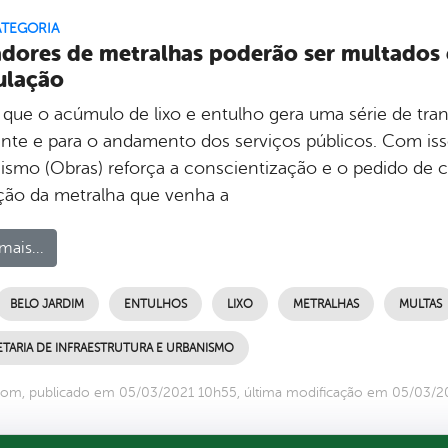
ATEGORIA
dores de metralhas poderão ser multados e
ulação
o que o acúmulo de lixo e entulho gera uma série de tra
nte e para o andamento dos serviços públicos. Com isso,
ismo (Obras) reforça a conscientização e o pedido de 
ão da metralha que venha a
mais...
BELO JARDIM
ENTULHOS
LIXO
METRALHAS
MULTAS
TARIA DE INFRAESTRUTURA E URBANISMO
com, publicado em 05/03/2021 10h55, última modificação em 05/03/2