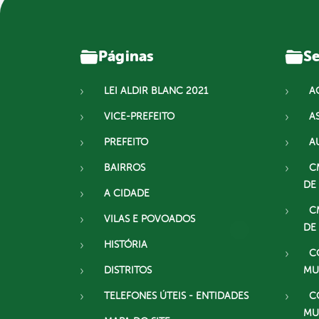
Páginas
Se
LEI ALDIR BLANC 2021
A
VICE-PREFEITO
A
PREFEITO
A
BAIRROS
C
DE
A CIDADE
C
VILAS E POVOADOS
DE
HISTÓRIA
C
DISTRITOS
MU
TELEFONES ÚTEIS - ENTIDADES
C
MU